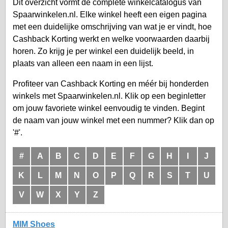
Dit overzicht vormt de complete winkelcatalogus van
Spaarwinkelen.nl. Elke winkel heeft een eigen pagina
met een duidelijke omschrijving van wat je er vindt, hoe
Cashback Korting werkt en welke voorwaarden daarbij
horen. Zo krijg je per winkel een duidelijk beeld, in
plaats van alleen een naam in een lijst.
Profiteer van Cashback Korting en méér bij honderden
winkels met Spaarwinkelen.nl. Klik op een beginletter
om jouw favoriete winkel eenvoudig te vinden. Begint
de naam van jouw winkel met een nummer? Klik dan op
'#'.
#
A
B
C
D
E
F
G
H
I
J
K
L
M
N
O
P
Q
R
S
T
U
V
W
X
Y
Z
MIM Shoes