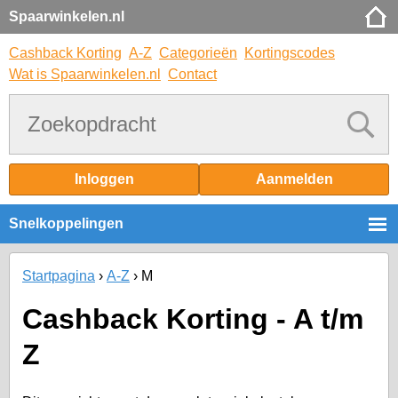
Spaarwinkelen.nl
Cashback Korting
A-Z
Categorieën
Kortingscodes
Wat is Spaarwinkelen.nl
Contact
Inloggen
Aanmelden
Snelkoppelingen
Startpagina
A-Z
M
Cashback Korting - A t/m
Z