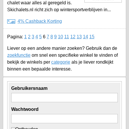
chalet waar alles al geregeld is.
Skichalets.nl richt zich op wintersportverblijven in...
4% Cashback Korting
Pagina:
1
2
3
4
5
6
7
8
9
10
11
12
13
14
15
Liever op een andere manier zoeken? Gebruik dan de
zoekfunctie
om snel een specifieke winkel te vinden of
bekijk de winkels per
categorie
als je liever rondkijkt
binnen een bepaalde interesse.
Gebruikersnaam
Wachtwoord