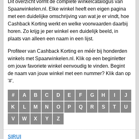
Dit overzicht vormt de complete winkelcatalogus van
Spaarwinkelen.nl. Elke winkel heeft een eigen pagina
met een duidelijke omschrijving van wat je er vindt, hoe
Cashback Korting werkt en welke voorwaarden daarbij
horen. Zo krijg je per winkel een duidelijk beeld, in
plaats van alleen een naam in een lijst.
Profiteer van Cashback Korting en méér bij honderden
winkels met Spaarwinkelen.nl. Klik op een beginletter
om jouw favoriete winkel eenvoudig te vinden. Begint
de naam van jouw winkel met een nummer? Klik dan op
'#'.
#
A
B
C
D
E
F
G
H
I
J
K
L
M
N
O
P
Q
R
S
T
U
V
W
X
Y
Z
SIRUI