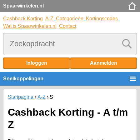
Spaarwinkelen.nl
Cashback Korting
A-Z
Categorieën
Kortingscodes
Wat is Spaarwinkelen.nl
Contact
Inloggen
Aanmelden
Snelkoppelingen
Startpagina
A-Z
S
Cashback Korting - A t/m
Z