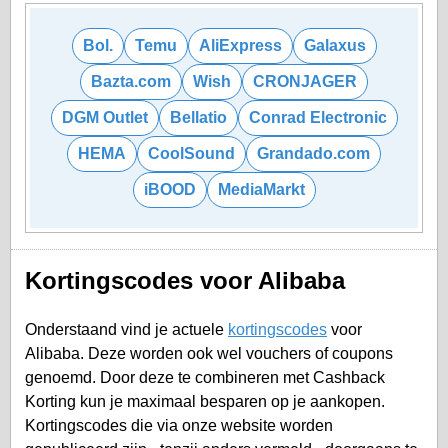
Bol.
Temu
AliExpress
Galaxus
Bazta.com
Wish
CRONJAGER
DGM Outlet
Bellatio
Conrad Electronic
HEMA
CoolSound
Grandado.com
iBOOD
MediaMarkt
Kortingscodes voor Alibaba
Onderstaand vind je actuele
kortingscodes
voor
Alibaba. Deze worden ook wel vouchers of coupons
genoemd. Door deze te combineren met Cashback
Korting kun je maximaal besparen op je aankopen.
Kortingscodes die via onze website worden