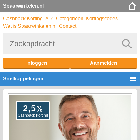
Spaarwinkelen.nl
Cashback Korting
A-Z
Categorieën
Kortingscodes
Wat is Spaarwinkelen.nl
Contact
Inloggen
Aanmelden
Snelkoppelingen
%
2,5
Cashback Korting