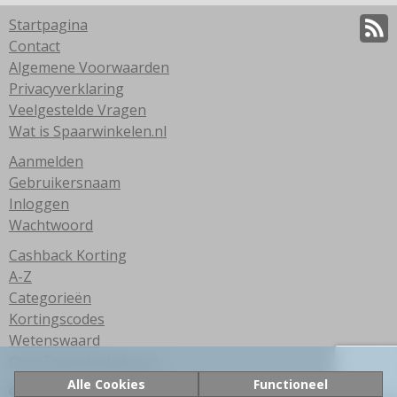
Startpagina
Contact
Algemene Voorwaarden
Privacyverklaring
Veelgestelde Vragen
Wat is Spaarwinkelen.nl
Aanmelden
Gebruikersnaam
Inloggen
Wachtwoord
Cashback Korting
A-Z
Categorieën
Kortingscodes
Wetenswaard
Over Spaarwinkelen.nl
Alle Cookies
Functioneel
© 2026 Spaarwinkelen.nl