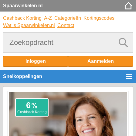
Spaarwinkelen.nl
Cashback Korting
A-Z
Categorieën
Kortingscodes
Wat is Spaarwinkelen.nl
Contact
Inloggen
Aanmelden
Snelkoppelingen
%
6
Cashback Korting