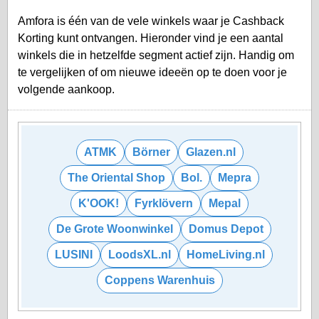
Amfora is één van de vele winkels waar je Cashback
Korting kunt ontvangen. Hieronder vind je een aantal
winkels die in hetzelfde segment actief zijn. Handig om
te vergelijken of om nieuwe ideeën op te doen voor je
volgende aankoop.
ATMK
Börner
Glazen.nl
The Oriental Shop
Bol.
Mepra
K'OOK!
Fyrklövern
Mepal
De Grote Woonwinkel
Domus Depot
LUSINI
LoodsXL.nl
HomeLiving.nl
Coppens Warenhuis