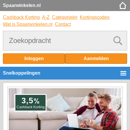
Spaarwinkelen.nl
Cashback Korting
A-Z
Categorieën
Kortingscodes
Wat is Spaarwinkelen.nl
Contact
Inloggen
Aanmelden
Snelkoppelingen
%
3,5
Cashback Korting