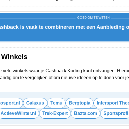
GOED OM TE WETEN
shback is vaak te combineren met een Aanbieding of
e Winkels
e vele winkels waar je Cashback Korting kunt ontvangen. Hieron
 Handig om te vergelijken of om nieuwe ideeën op te doen voor 
tosport.nl
Galaxus
Temu
Bergtopia
Intersport The
ActieveWinter.nl
Trek-Expert
Bazta.com
Sportsprofi