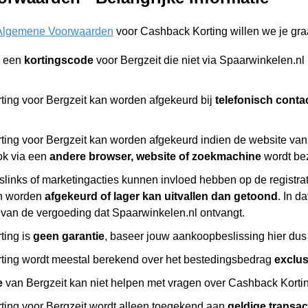
Algemene Voorwaarden
voor Cashback Korting willen we je gra
n een
kortingscode
voor Bergzeit die niet via Spaarwinkelen.n
ing voor Bergzeit kan worden afgekeurd bij
telefonisch conta
ing voor Bergzeit kan worden afgekeurd indien de website van 
ok via een
andere browser, website of zoekmachine
wordt be
slinks of marketingacties kunnen invloed hebben op de registr
n worden
afgekeurd of lager kan uitvallen dan getoond
. In d
 van de vergoeding dat Spaarwinkelen.nl ontvangt.
ting is
geen garantie
, baseer jouw aankoopbeslissing hier dus 
ing wordt meestal berekend over het bestedingsbedrag
exclu
e
van Bergzeit kan niet helpen met vragen over Cashback Korting
ing voor Bergzeit wordt alleen toegekend aan
geldige transac