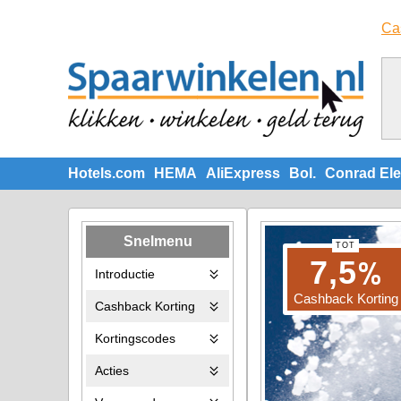
Ca
Hotels.com
HEMA
AliExpress
Bol.
Conrad Ele
Snelmenu
TOT
%
7,5
Introductie
Cashback Korting
Cashback Korting
Kortingscodes
Acties