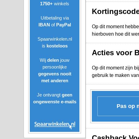
1750+
winkels
Kortingscode
Uitbetaling via
IBAN
of
PayPal
Op dit moment hebbe
hierboven hoe dit we
Spaarwinkelen.nl
is
kosteloos
Acties voor B
Wij
delen
jouw
persoonlijke
Op dit moment zijn bi
gegevens nooit
gebruik te maken van
met anderen
Je ontvangt
geen
ongewenste
e-mails
Pas op m
Cashback Voo