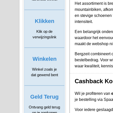
Het assortiment is br
mountainbiken, afkom
en stevige schoenen 
Klikken
intensiteit.
Klik op de
Een belangrijk onderd
verwijzingslink
waardoor het eenvoudi
maakt de webshop niet
Bergzeit combineert d
Winkelen
bestelbedrag. Voor wi
waar kwaliteit, kenn
Winkel zoals je
dat gewend bent
Cashback Kor
Wil je profiteren van
Geld Terug
je bestelling via Spa
Ontvang geld terug
Voor iedere geslaag
op je aankopen