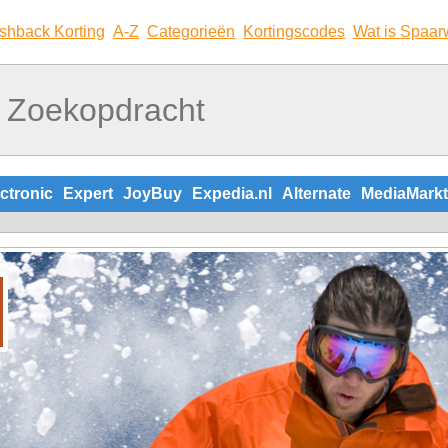
shback Korting
A-Z
Categorieën
Kortingscodes
Wat is Spaar
ctronic
Expert
JoyBuy
Expedia.nl
Alternate
MediaMarkt