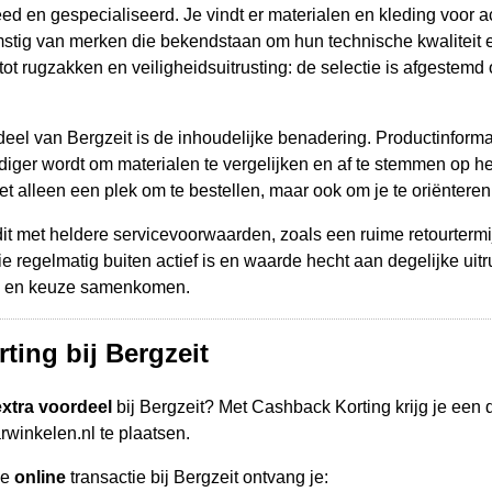
eed en gespecialiseerd. Je vindt er materialen en kleding voor ac
stig van merken die bekendstaan om hun technische kwaliteit 
tot rugzakken en veiligheidsuitrusting: de selectie is afgeste
eel van Bergzeit is de inhoudelijke benadering. Productinformat
ger wordt om materialen te vergelijken en af te stemmen op het 
 alleen een plek om te bestellen, maar ook om je te oriënteren
it met heldere servicevoorwaarden, zoals een ruime retourterm
e regelmatig buiten actief is en waarde hecht aan degelijke uitru
is en keuze samenkomen.
ting bij Bergzeit
extra voordeel
bij Bergzeit? Met Cashback Korting krijg je een
arwinkelen.nl te plaatsen.
de
online
transactie bij Bergzeit ontvang je: