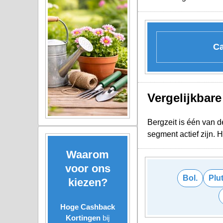
Ca
Vergelijkbar
Bergzeit is één van d
segment actief zijn.
Waarom
voor ons
Bol.
Plu
kiezen?
Hoge Cashback
Kortingen
bij