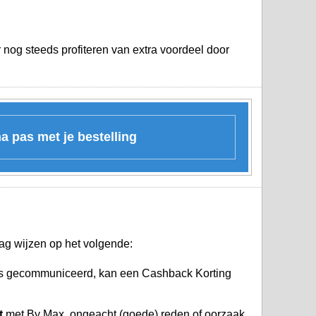
 nog steeds profiteren van extra voordeel door
na pas met je bestelling
ag wijzen op het volgende:
 is gecommuniceerd, kan een Cashback Korting
t
met By Max, ongeacht (goede) reden of oorzaak.