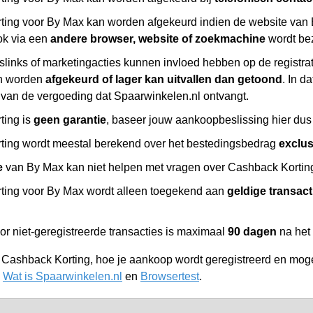
ing voor By Max kan worden afgekeurd indien de website van 
ok via een
andere browser, website of zoekmachine
wordt be
slinks of marketingacties kunnen invloed hebben op de registr
n worden
afgekeurd of lager kan uitvallen dan getoond
. In d
 van de vergoeding dat Spaarwinkelen.nl ontvangt.
ting is
geen garantie
, baseer jouw aankoopbeslissing hier dus 
ing wordt meestal berekend over het bestedingsbedrag
exclu
e
van By Max kan niet helpen met vragen over Cashback Korting,
ing voor By Max wordt alleen toegekend aan
geldige transact
or niet-geregistreerde transacties is maximaal
90 dagen
na het
r Cashback Korting, hoe je aankoop wordt geregistreerd en moge
,
Wat is Spaarwinkelen.nl
en
Browsertest
.