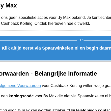
By Max
j ons geen specifieke acties voor By Max bekend. Je kunt echter
 Cashback Korting. Ontdek hierboven hoe dit werkt.
TIP
Klik altijd eerst via Spaarwinkelen.nl en begin daar
rwaarden - Belangrijke Informatie
Algemene Voorwaarden
voor Cashback Korting willen we je gra
n een
kortingscode
voor By Max die niet via Spaarwinkelen.nl
ing voor By Max kan worden afgekeurd bij
telefonisch contac