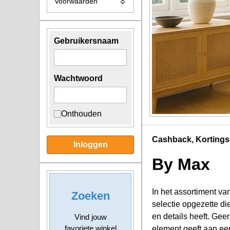
Voorwaarden
Gebruikersnaam
Wachtwoord
Onthouden
Cashback, Kortings
Inloggen
By Max
In het assortiment va
Zoeken
selectie opgezette di
en details heeft. Gee
Vind jouw
favoriete winkel
element geeft aan een