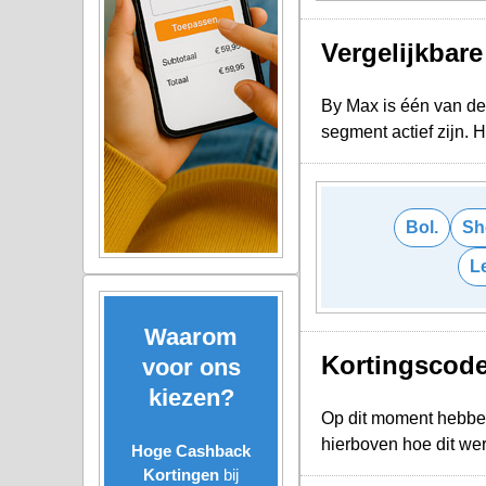
Vergelijkbar
By Max is één van de 
segment actief zijn.
Bol.
Sh
L
Waarom
Kortingscod
voor ons
kiezen?
Op dit moment hebbe
hierboven hoe dit we
Hoge Cashback
Kortingen
bij