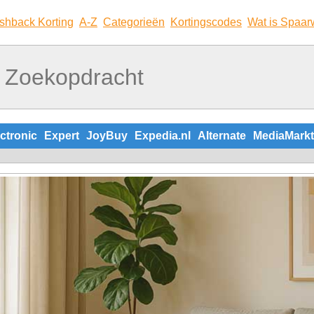
shback Korting
A-Z
Categorieën
Kortingscodes
Wat is Spaar
ctronic
Expert
JoyBuy
Expedia.nl
Alternate
MediaMarkt