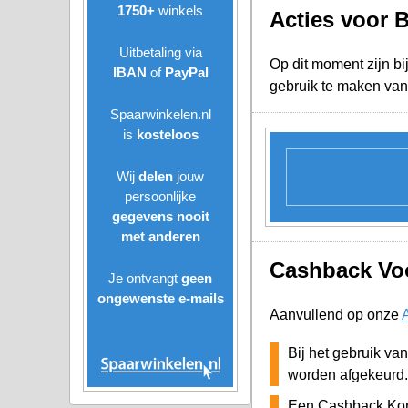
1750+
winkels
Acties voor 
Uitbetaling via
Op dit moment zijn bi
IBAN
of
PayPal
gebruik te maken van
Spaarwinkelen.nl
is
kosteloos
Wij
delen
jouw
persoonlijke
gegevens nooit
met anderen
Cashback Voo
Je ontvangt
geen
ongewenste
e-mails
Aanvullend op onze
Bij het gebruik va
worden afgekeurd.
Een Cashback Kort