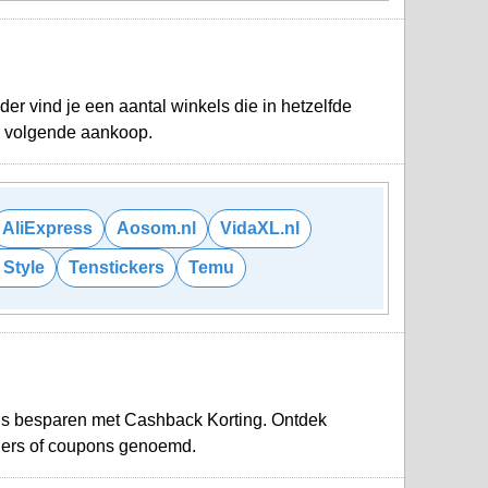
r vind je een aantal winkels die in hetzelfde
je volgende aankoop.
AliExpress
Aosom.nl
VidaXL.nl
 Style
Tenstickers
Temu
ds besparen met Cashback Korting. Ontdek
hers of coupons genoemd.