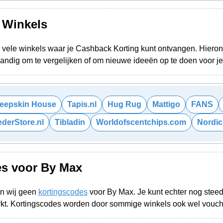
e Winkels
vele winkels waar je Cashback Korting kunt ontvangen. Hieronde
 Handig om te vergelijken of om nieuwe ideeën op te doen voor 
eepskin House
Tapis.nl
Hug Rug
Mattigo
FANS
ederStore.nl
Tibladin
Worldofscentchips.com
Nordic
es voor By Max
n wij geen
kortingscodes
voor By Max. Je kunt echter nog stee
rkt. Kortingscodes worden door sommige winkels ook wel vouc