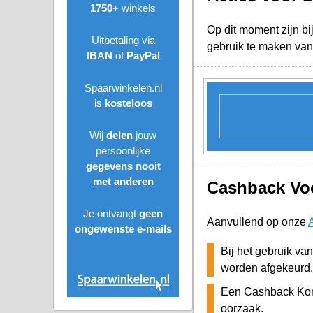
1750+
winkels
Op dit moment zijn bi
Uitbetaling via
gebruik te maken van
IBAN
of
PayPal
Spaarwinkelen.nl
is
kosteloos
Wij
delen
jouw
persoonlijke
gegevens nooit
met anderen
Cashback Voo
Je ontvangt
geen
Aanvullend op onze
ongewenste
e-mails
Bij het gebruik va
worden afgekeurd.
Een Cashback Kor
oorzaak.