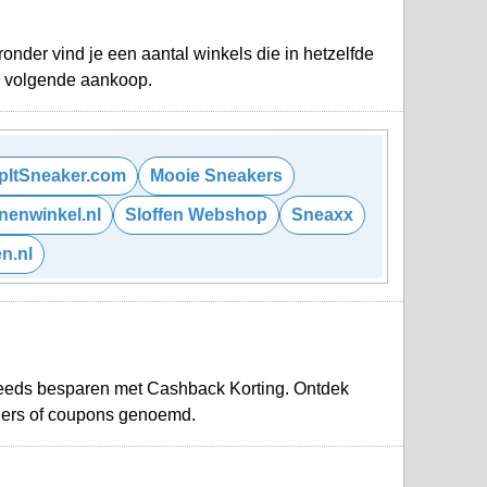
nder vind je een aantal winkels die in hetzelfde
je volgende aankoop.
pItSneaker.com
Mooie Sneakers
enwinkel.nl
Sloffen Webshop
Sneaxx
n.nl
teeds besparen met Cashback Korting. Ontdek
hers of coupons genoemd.