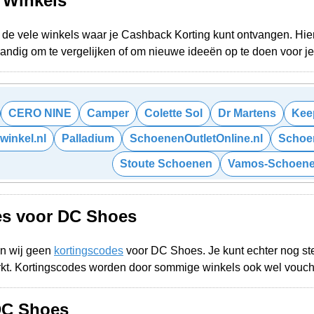
e Winkels
de vele winkels waar je Cashback Korting kunt ontvangen. Hiero
 Handig om te vergelijken of om nieuwe ideeën op te doen voor 
CERO NINE
Camper
Colette Sol
Dr Martens
Kee
inkel.nl
Palladium
SchoenenOutletOnline.nl
Schoen
Stoute Schoenen
Vamos-Schoene
es voor DC Shoes
n wij geen
kortingscodes
voor DC Shoes. Je kunt echter nog s
rkt. Kortingscodes worden door sommige winkels ook wel vouc
DC Shoes