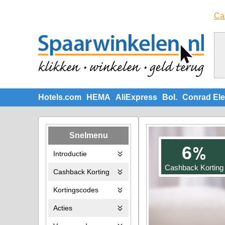
Ca
Hotels.com
HEMA
AliExpress
Bol.
Conrad Ele
Snelmenu
%
6
Introductie
Cashback Korting
Cashback Korting
Kortingscodes
Acties