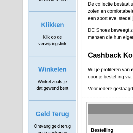
De collectie bestaat 
zolen en comfortabele
een sportieve, stedelij
Klikken
DC Shoes beweegt zich
Klik op de
mensen die hun eigen
verwijzingslink
Cashback Kor
Winkelen
Wil je profiteren van
door je bestelling vi
Winkel zoals je
dat gewend bent
Voor iedere geslaag
Geld Terug
Ontvang geld terug
Bestelling
op je aankopen