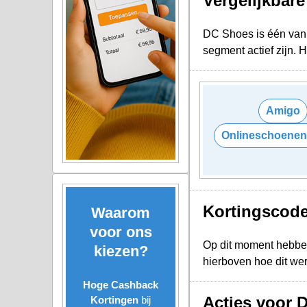
Vergelijkbar
DC Shoes is één van 
segment actief zijn.
Amigo
Onlineschoenenw
Kortingscod
Waarom
voor ons
Op dit moment hebbe
kiezen?
hierboven hoe dit we
Hoge Cashback
Acties voor 
Kortingen
bij