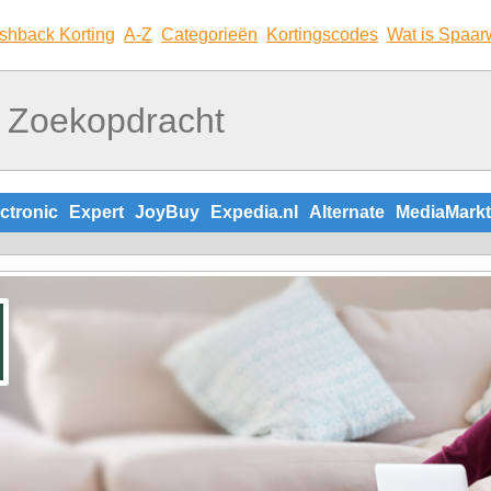
shback Korting
A-Z
Categorieën
Kortingscodes
Wat is Spaar
ctronic
Expert
JoyBuy
Expedia.nl
Alternate
MediaMarkt