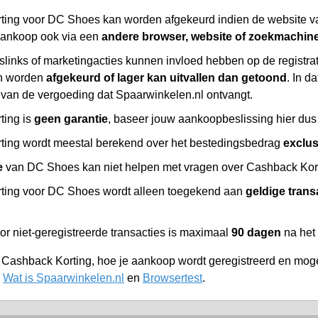
ing voor DC Shoes kan worden afgekeurd indien de website v
aankoop ook via een
andere browser, website of zoekmachin
slinks of marketingacties kunnen invloed hebben op de registr
n worden
afgekeurd of lager kan uitvallen dan getoond
. In d
 van de vergoeding dat Spaarwinkelen.nl ontvangt.
ting is
geen garantie
, baseer jouw aankoopbeslissing hier dus 
ing wordt meestal berekend over het bestedingsbedrag
exclu
e
van DC Shoes kan niet helpen met vragen over Cashback Korti
ting voor DC Shoes wordt alleen toegekend aan
geldige trans
or niet-geregistreerde transacties is maximaal
90 dagen
na het
r Cashback Korting, hoe je aankoop wordt geregistreerd en moge
,
Wat is Spaarwinkelen.nl
en
Browsertest
.