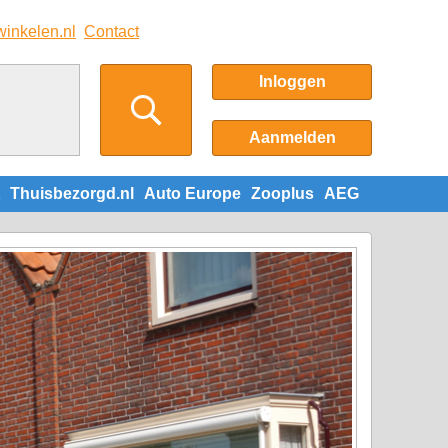
winkelen.nl
Contact
Inloggen
Aanmelden
Thuisbezorgd.nl
Auto Europe
Zooplus
AEG