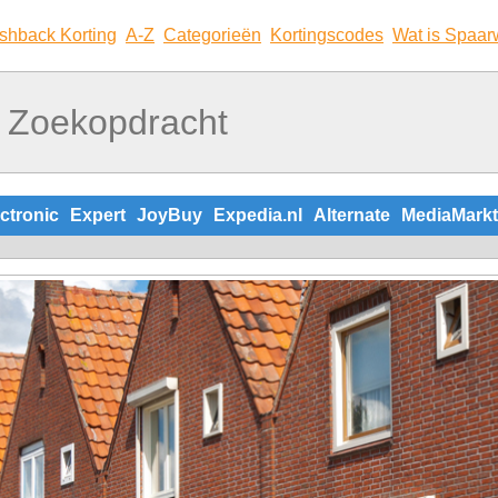
shback Korting
A-Z
Categorieën
Kortingscodes
Wat is Spaar
ctronic
Expert
JoyBuy
Expedia.nl
Alternate
MediaMarkt