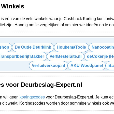
e Winkels
is één van de vele winkels waar je Cashback Korting kunt ontva
ief zijn. Handig om te vergelijken of om nieuwe ideeën op te d
shop
De Oude Deurklink
HoukemaTools
Nanocoatin
Transportbedrijf Bakker
VerfBestelSite.nl
deCokerije (Ho
Verfuitverkoop.nl
AKU Woodpanel
Ba
s voor Deurbeslag-Expert.nl
n wij geen
kortingscodes
voor Deurbeslag-Expert.nl. Je kunt e
 dit werkt. Kortingscodes worden door sommige winkels ook w