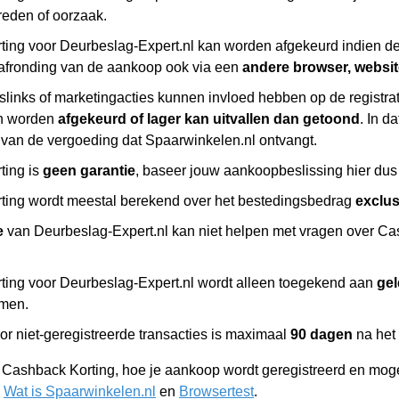
reden of oorzaak.
ing voor Deurbeslag-Expert.nl kan worden afgekeurd indien de
afronding van de aankoop ook via een
andere browser, websi
slinks of marketingacties kunnen invloed hebben op de registr
n worden
afgekeurd of lager kan uitvallen dan getoond
. In d
 van de vergoeding dat Spaarwinkelen.nl ontvangt.
ting is
geen garantie
, baseer jouw aankoopbeslissing hier dus 
ing wordt meestal berekend over het bestedingsbedrag
exclu
e
van Deurbeslag-Expert.nl kan niet helpen met vragen over Cas
ing voor Deurbeslag-Expert.nl wordt alleen toegekend aan
gel
omen.
or niet-geregistreerde transacties is maximaal
90 dagen
na het
r Cashback Korting, hoe je aankoop wordt geregistreerd en moge
,
Wat is Spaarwinkelen.nl
en
Browsertest
.