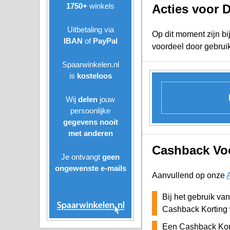
1750+
winkels
Acties voor 
Uitbetaling via
Op dit moment zijn bi
IBAN
of
PayPal
voordeel door gebrui
Spaarwinkelen.nl
is
kosteloos
Wij
delen
jouw
persoonlijke
gegevens nooit
met anderen
Cashback Voo
Je ontvangt
geen
ongewenste
e-mails
Aanvullend op onze
Bij het gebruik va
Cashback Korting 
Een Cashback Kort