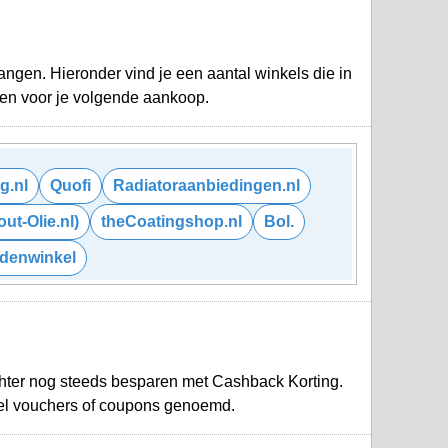
ngen. Hieronder vind je een aantal winkels die in
oen voor je volgende aankoop.
g.nl
Quofi
Radiatoraanbiedingen.nl
ut-Olie.nl)
theCoatingshop.nl
Bol.
denwinkel
chter nog steeds besparen met Cashback Korting.
el vouchers of coupons genoemd.