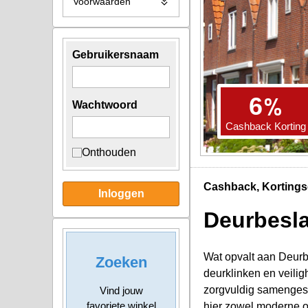
Voorwaarden
Gebruikersnaam
%
6
Wachtwoord
Cashback Korting
Onthouden
Cashback, Kortings
Inloggen
Deurbesla
Wat opvalt aan Deurbe
Zoeken
deurklinken en veilig
zorgvuldig samengest
Vind jouw
favoriete winkel
hier zowel moderne on