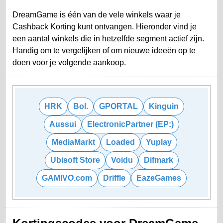
DreamGame is één van de vele winkels waar je
Cashback Korting kunt ontvangen. Hieronder vind je
een aantal winkels die in hetzelfde segment actief zijn.
Handig om te vergelijken of om nieuwe ideeën op te
doen voor je volgende aankoop.
HRK
Bol.
GPORTAL
Kinguin
Aussui
ElectronicPartner (EP:)
MediaMarkt
Loaded
Yuplay
Ubisoft Store
Voidu
Difmark
GAMIVO.com
Driffle
EazeGames