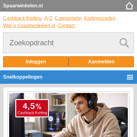
Spaarwinkelen.nl
Cashback Korting
A-Z
Categorieën
Kortingscodes
Wat is Spaarwinkelen.nl
Contact
Inloggen
Aanmelden
Snelkoppelingen
%
4,5
Cashback Korting