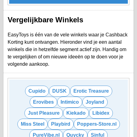
Vergelijkbare Winkels
EasyToys is één van de vele winkels waar je Cashback
Korting kunt ontvangen. Hieronder vind je een aantal
winkels die in hetzelfde segment actief zijn. Handig om
te vergelijken of om nieuwe ideeën op te doen voor je
volgende aankoop.
Cupido
DUSK
Erotic Treasure
Erovibes
Intimico
Joyland
Just Pleasure
Kiekado
Libidex
Miss Steel
Playbird
Poppers-Store.nl
PureVibe.nl
Quycky
Sinful