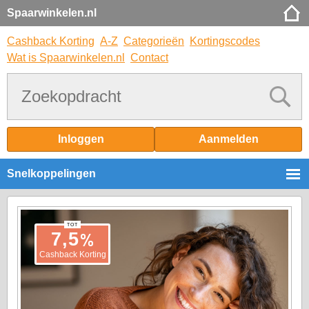
Spaarwinkelen.nl
Cashback Korting
A-Z
Categorieën
Kortingscodes
Wat is Spaarwinkelen.nl
Contact
Inloggen
Aanmelden
Snelkoppelingen
TOT
%
7,5
Cashback Korting