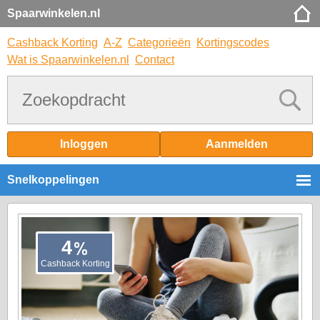
Spaarwinkelen.nl
Cashback Korting
A-Z
Categorieën
Kortingscodes
Wat is Spaarwinkelen.nl
Contact
Inloggen
Aanmelden
Snelkoppelingen
%
4
Cashback Korting