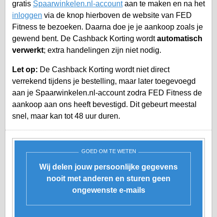
gratis
Spaarwinkelen.nl-account
aan te maken en na het
inloggen
via de knop hierboven de website van FED
Fitness te bezoeken. Daarna doe je je aankoop zoals je
gewend bent. De Cashback Korting wordt
automatisch
verwerkt
; extra handelingen zijn niet nodig.
Let op:
De Cashback Korting wordt niet direct
verrekend tijdens je bestelling, maar later toegevoegd
aan je
Spaarwinkelen.nl-account
zodra FED Fitness de
aankoop aan ons heeft bevestigd. Dit gebeurt meestal
snel, maar kan tot 48 uur duren.
GOED OM TE WETEN
Wij delen jouw persoonlijke gegevens
nooit met anderen en sturen geen
ongewenste e-mails