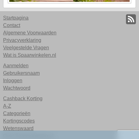
Startpagina
Contact
Algemene Voorwaarden
Privacyverklaring
Veelgestelde Vragen
Wat is Spaarwinkelen.nl
Aanmelden
Gebruikersnaam
Inloggen
Wachtwoord
Cashback Korting
A-Z
Categorieën
Kortingscodes
Wetenswaard
Over Spaarwinkelen.nl