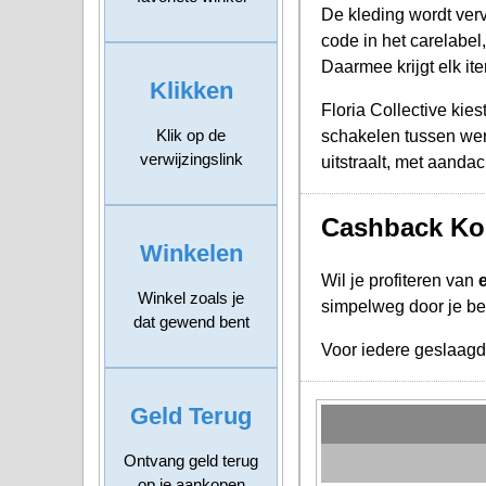
De kleding wordt verv
code in het carelabel
Daarmee krijgt elk it
Klikken
Floria Collective kie
Klik op de
schakelen tussen werk 
verwijzingslink
uitstraalt, met aand
Cashback Kort
Winkelen
Wil je profiteren van
Winkel zoals je
simpelweg door je bes
dat gewend bent
Voor iedere geslaag
Geld Terug
Ontvang geld terug
op je aankopen