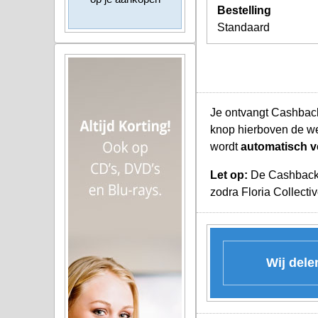
Bestelling
Standaard
Je ontvangt Cashback 
knop hierboven de we
wordt
automatisch v
Let op:
De Cashback K
zodra Floria Collecti
Wij dele