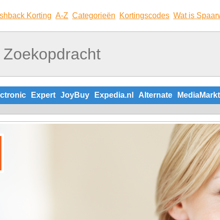
shback Korting
A-Z
Categorieën
Kortingscodes
Wat is Spaar
ctronic
Expert
JoyBuy
Expedia.nl
Alternate
MediaMarkt