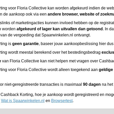
ng voor Floria Collective kan worden afgekeurd indien de webs
an de aankoop ook via een
andere browser, website of zoekm
slinks of marketingacties kunnen invloed hebben op de registr
n worden
afgekeurd of lager kan uitvallen dan getoond
. In d
 van de vergoeding dat Spaarwinkelen.nl ontvangt.
ting is
geen garantie
, baseer jouw aankoopbeslissing hier dus 
ing wordt meestal berekend over het bestedingsbedrag
exclu
e
van Floria Collective kan niet helpen met vragen over Cashbac
ing voor Floria Collective wordt alleen toegekend aan
geldige
or niet-geregistreerde transacties is maximaal
90 dagen
na het
r Cashback Korting, hoe je aankoop wordt geregistreerd en moge
,
Wat is Spaarwinkelen.nl
en
Browsertest
.