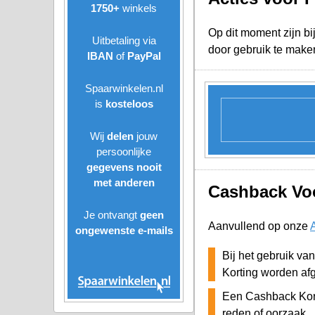
1750+
winkels
Op dit moment zijn bi
Uitbetaling via
door gebruik te make
IBAN
of
PayPal
Spaarwinkelen.nl
is
kosteloos
Wij
delen
jouw
persoonlijke
gegevens nooit
met anderen
Cashback Voo
Je ontvangt
geen
Aanvullend op onze
ongewenste
e-mails
Bij het gebruik va
Korting worden af
Een Cashback Kort
reden of oorzaak.