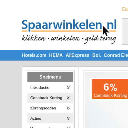
Ca
Hotels.com
HEMA
AliExpress
Bol.
Conrad Ele
Snelmenu
%
6
Introductie
Cashback Korting
Cashback Korting
Kortingscodes
Acties