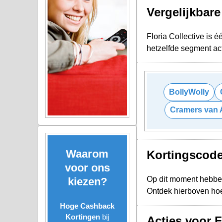
Vergelijkbar
Floria Collective is 
hetzelfde segment act
BollyWolly
Cramers van 
Waarom
Kortingscodes
voor ons
Op dit moment hebbe
kiezen?
Ontdek hierboven hoe
Hoge Cashback
Kortingen
bij
Acties voor F