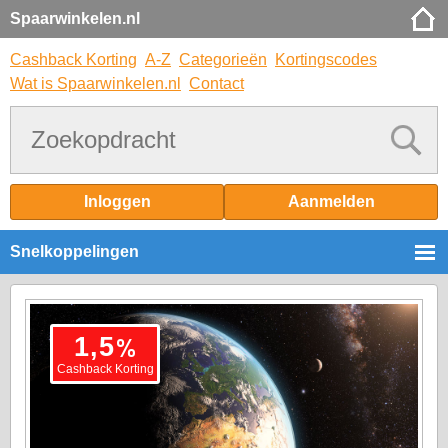
Spaarwinkelen.nl
Cashback Korting
A-Z
Categorieën
Kortingscodes
Wat is Spaarwinkelen.nl
Contact
Inloggen
Aanmelden
Snelkoppelingen
%
1,5
Cashback Korting