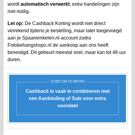
wordt
automatisch verwerkt
; extra handelingen zijn
niet nodig.
Let op:
De Cashback Korting wordt niet direct
verrekend tijdens je bestelling, maar later toegevoegd
aan je
Spaarwinkelen.nl-account
zodra
Fotobehangshopz.nl de aankoop aan ons heeft
bevestigd. Dit gebeurt meestal snel, maar kan tot 48 uur
duren.
GOED OM TE WETEN
Cashback is vaak te combineren met
een Aanbieding of Sale voor extra
voordeel