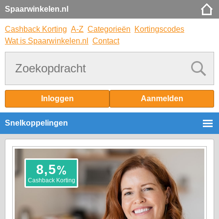
Spaarwinkelen.nl
Cashback Korting
A-Z
Categorieën
Kortingscodes
Wat is Spaarwinkelen.nl
Contact
Inloggen
Aanmelden
Snelkoppelingen
%
8,5
Cashback Korting