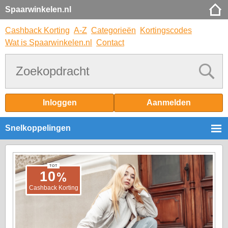
Spaarwinkelen.nl
Cashback Korting
A-Z
Categorieën
Kortingscodes
Wat is Spaarwinkelen.nl
Contact
Inloggen
Aanmelden
Snelkoppelingen
TOT
%
10
Cashback Korting