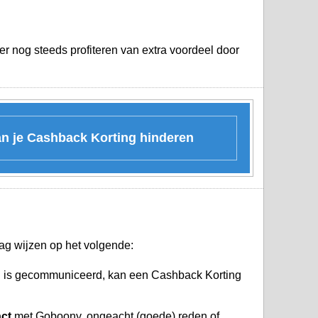
er nog steeds profiteren van extra voordeel door
an je Cashback Korting hinderen
ag wijzen op het volgende:
l is gecommuniceerd, kan een Cashback Korting
act
met Goboony, ongeacht (goede) reden of