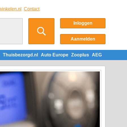
winkelen.nl
Contact
Inloggen
Aanmelden
Thuisbezorgd.nl
Auto Europe
Zooplus
AEG