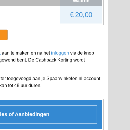
Waarde
€ 20,00
t
aan te maken en na het
inloggen
via de knop
 gewend bent. De Cashback Korting wordt
later toegevoegd aan je
Spaarwinkelen.nl-account
an tot 48 uur duren.
ies of Aanbiedingen