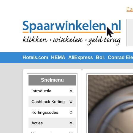
Ca
Hotels.com
HEMA
AliExpress
Bol.
Conrad Ele
Snelmenu
Introductie
Cashback Korting
Kortingscodes
Acties