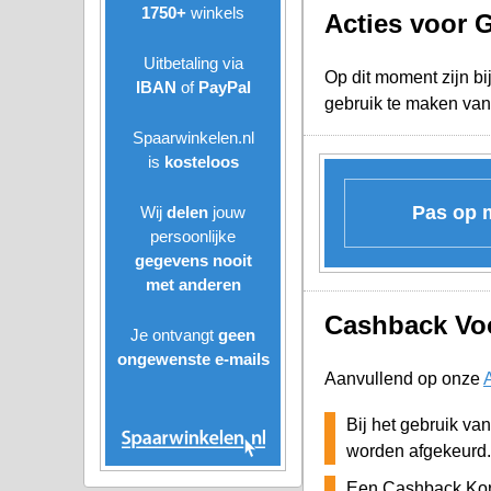
1750+
winkels
Acties voor
Uitbetaling via
Op dit moment zijn bi
IBAN
of
PayPal
gebruik te maken van
Spaarwinkelen.nl
is
kosteloos
Pas op m
Wij
delen
jouw
persoonlijke
gegevens nooit
met anderen
Cashback Voo
Je ontvangt
geen
ongewenste
e-mails
Aanvullend op onze
Bij het gebruik va
worden afgekeurd.
Een Cashback Kor