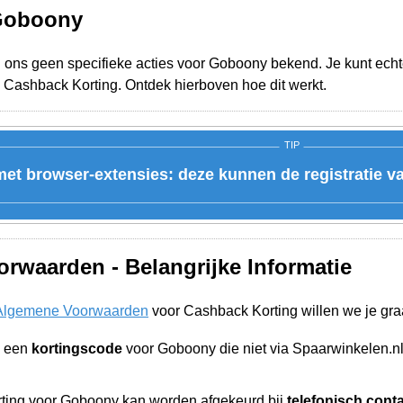
 Goboony
j ons geen specifieke acties voor Goboony bekend. Je kunt echt
 Cashback Korting. Ontdek hierboven hoe dit werkt.
TIP
et browser-extensies: deze kunnen de registratie v
rwaarden - Belangrijke Informatie
Algemene Voorwaarden
voor Cashback Korting willen we je gra
n een
kortingscode
voor Goboony die niet via Spaarwinkelen.n
ting voor Goboony kan worden afgekeurd bij
telefonisch cont