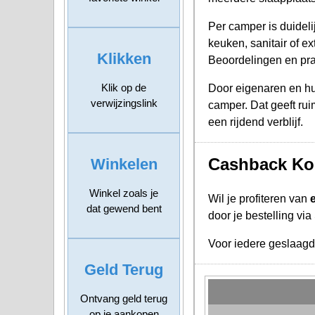
Per camper is duidel
keuken, sanitair of ex
Klikken
Beoordelingen en prak
Klik op de
Door eigenaren en huu
verwijzingslink
camper. Dat geeft rui
een rijdend verblijf.
Cashback Ko
Winkelen
Winkel zoals je
Wil je profiteren van
dat gewend bent
door je bestelling vi
Voor iedere geslaag
Geld Terug
Ontvang geld terug
op je aankopen