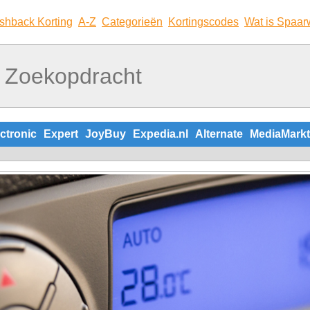
shback Korting
A-Z
Categorieën
Kortingscodes
Wat is Spaar
ctronic
Expert
JoyBuy
Expedia.nl
Alternate
MediaMarkt