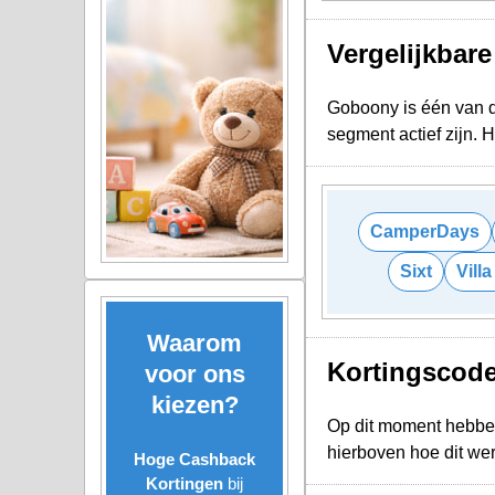
Vergelijkbar
Goboony is één van d
segment actief zijn.
CamperDays
Sixt
Villa
Waarom
Kortingscod
voor ons
kiezen?
Op dit moment hebbe
hierboven hoe dit we
Hoge Cashback
Kortingen
bij