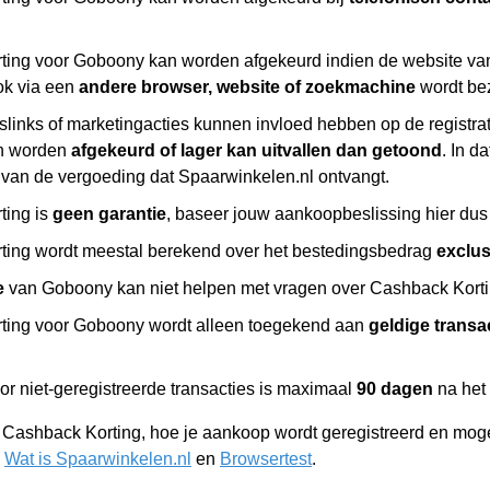
ing voor Goboony kan worden afgekeurd indien de website van
ok via een
andere browser, website of zoekmachine
wordt be
slinks of marketingacties kunnen invloed hebben op de registr
n worden
afgekeurd of lager kan uitvallen dan getoond
. In d
 van de vergoeding dat Spaarwinkelen.nl ontvangt.
ting is
geen garantie
, baseer jouw aankoopbeslissing hier dus 
ing wordt meestal berekend over het bestedingsbedrag
exclu
e
van Goboony kan niet helpen met vragen over Cashback Kortin
ting voor Goboony wordt alleen toegekend aan
geldige transa
or niet-geregistreerde transacties is maximaal
90 dagen
na het
r Cashback Korting, hoe je aankoop wordt geregistreerd en moge
,
Wat is Spaarwinkelen.nl
en
Browsertest
.