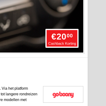
€
20
00
Cashback Korting
 Via het platform
tot langere rondreizen
ere modellen met