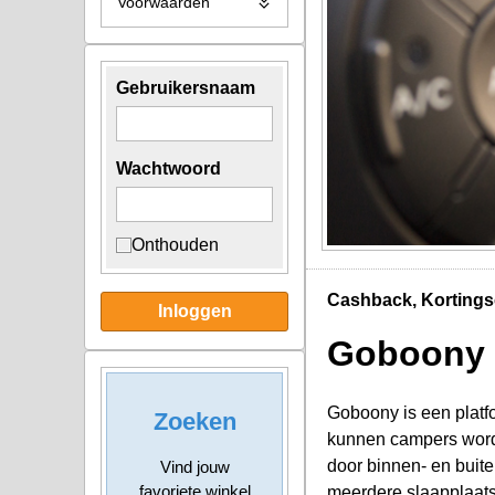
Voorwaarden
Gebruikersnaam
Wachtwoord
Onthouden
Cashback, Kortings
Inloggen
Goboony
Goboony is een platfo
Zoeken
kunnen campers worde
door binnen- en buit
Vind jouw
favoriete winkel
meerdere slaapplaat