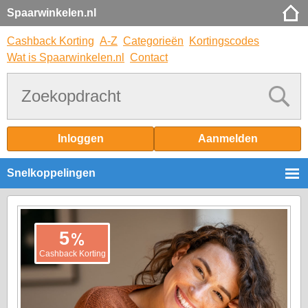
Spaarwinkelen.nl
Cashback Korting
A-Z
Categorieën
Kortingscodes
Wat is Spaarwinkelen.nl
Contact
Inloggen
Aanmelden
Snelkoppelingen
%
5
Cashback Korting