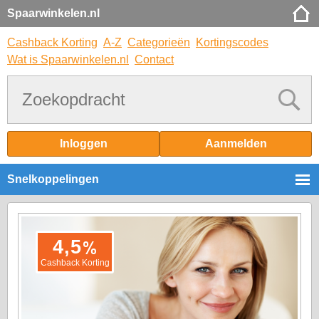
Spaarwinkelen.nl
Cashback Korting
A-Z
Categorieën
Kortingscodes
Wat is Spaarwinkelen.nl
Contact
Inloggen
Aanmelden
Snelkoppelingen
%
4,5
Cashback Korting