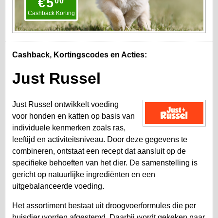
€
5
00
Cashback Korting
Cashback, Kortingscodes en Acties:
Just Russel
Just Russel ontwikkelt voeding
voor honden en katten op basis van
individuele kenmerken zoals ras,
leeftijd en activiteitsniveau. Door deze gegevens te
combineren, ontstaat een recept dat aansluit op de
specifieke behoeften van het dier. De samenstelling is
gericht op natuurlijke ingrediënten en een
uitgebalanceerde voeding.
Het assortiment bestaat uit droogvoerformules die per
huisdier worden afgestemd. Daarbij wordt gekeken naar