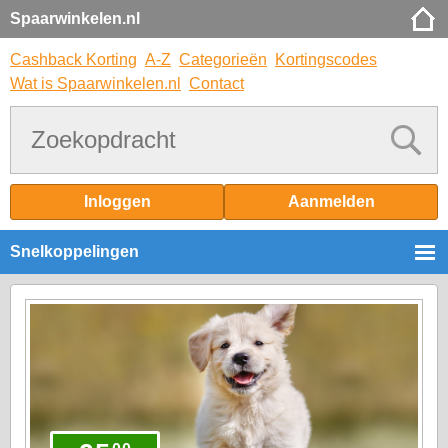
Spaarwinkelen.nl
Cashback Korting
A-Z
Categorieën
Kortingscodes
Wat is Spaarwinkelen.nl
Contact
Inloggen
Aanmelden
Snelkoppelingen