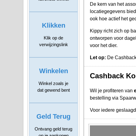
De kern van het asso
locatiegegevens bied
ook hoe actief het ge
Klikken
Kippy richt zich op b
Klik op de
ontworpen voor dagel
verwijzingslink
voor het dier.
Let op:
De Cashback Ko
Winkelen
Cashback Kor
Winkel zoals je
dat gewend bent
Wil je profiteren van
bestelling via Spaarw
Voor iedere geslaag
Geld Terug
Ontvang geld terug
op je aankopen