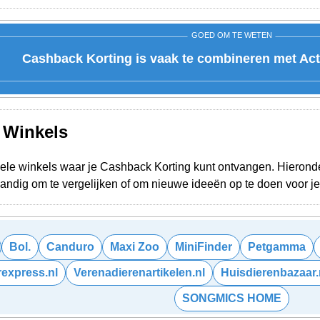
GOED OM TE WETEN
Cashback Korting is vaak te combineren met Act
e Winkels
ele winkels waar je Cashback Korting kunt ontvangen. Hieronder
 Handig om te vergelijken of om nieuwe ideeën op te doen voor 
Bol.
Canduro
Maxi Zoo
MiniFinder
Petgamma
rexpress.nl
Verenadierenartikelen.nl
Huisdierenbazaar.
SONGMICS HOME