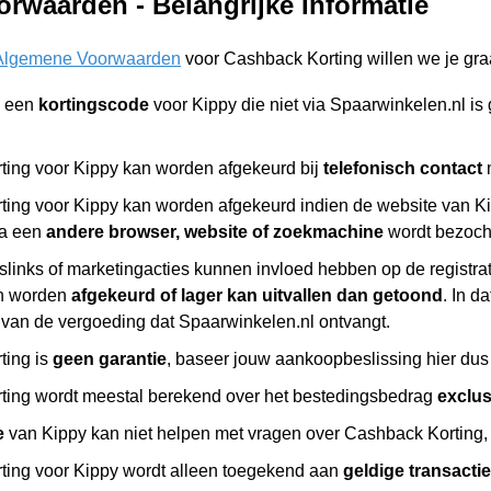
rwaarden - Belangrijke Informatie
Algemene Voorwaarden
voor Cashback Korting willen we je gra
n een
kortingscode
voor Kippy die niet via Spaarwinkelen.nl 
ing voor Kippy kan worden afgekeurd bij
telefonisch contact
m
ing voor Kippy kan worden afgekeurd indien de website van Ki
ia een
andere browser, website of zoekmachine
wordt bezoch
slinks of marketingacties kunnen invloed hebben op de registr
n worden
afgekeurd of lager kan uitvallen dan getoond
. In d
 van de vergoeding dat Spaarwinkelen.nl ontvangt.
ting is
geen garantie
, baseer jouw aankoopbeslissing hier dus 
ing wordt meestal berekend over het bestedingsbedrag
exclu
e
van Kippy kan niet helpen met vragen over Cashback Korting, 
ing voor Kippy wordt alleen toegekend aan
geldige transacti