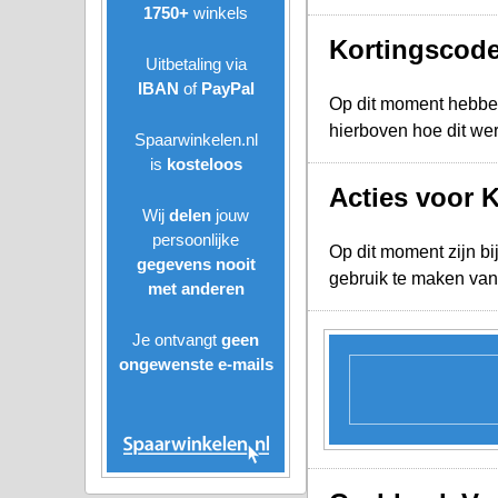
1750+
winkels
Kortingscode
Uitbetaling via
IBAN
of
PayPal
Op dit moment hebbe
hierboven hoe dit we
Spaarwinkelen.nl
is
kosteloos
Acties voor 
Wij
delen
jouw
persoonlijke
Op dit moment zijn bi
gegevens nooit
gebruik te maken van
met anderen
Je ontvangt
geen
ongewenste
e-mails