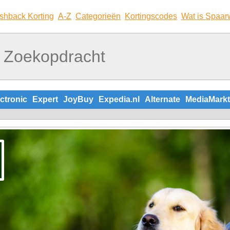
shback Korting
A-Z
Categorieën
Kortingscodes
Wat is Spaar
ctronic
Expert
JoyBuy
Expedia.nl
Alternate
MediaMarkt