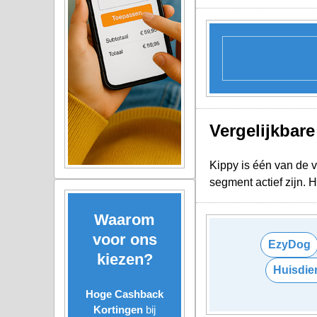
Vergelijkbar
Kippy is één van de v
segment actief zijn.
Waarom
voor ons
EzyDog
kiezen?
Huisdie
Hoge Cashback
Kortingen
bij