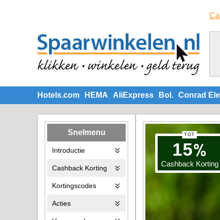
Ca
Hotels.com
HEMA
AliExpress
Bol.
Conrad Ele
Snelmenu
TOT
%
15
Introductie
Cashback Korting
Cashback Korting
Kortingscodes
Acties