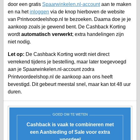
door een gratis
Spaarwinkelen.nl-account
aan te maken
en na het
inloggen
via de knop hierboven de website
van Printvoordeelshop.nl te bezoeken. Daarna doe je je
aankoop zoals je gewend bent. De Cashback Korting
wordt
automatisch verwerkt
; extra handelingen zijn
niet nodig.
Let op:
De Cashback Korting wordt niet direct
verrekend tijdens je bestelling, maar later toegevoegd
aan je
Spaarwinkelen.nl-account
zodra
Printvoordeelshop.nl de aankoop aan ons heeft
bevestigd. Dit gebeurt meestal snel, maar kan tot 48 uur
duren.
GOED OM TE WETEN
Cashback is vaak te combineren met
een Aanbieding of Sale voor extra
voordeel