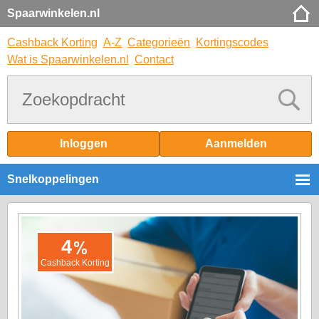
Spaarwinkelen.nl
Cashback Korting
A-Z
Categorieën
Kortingscodes
Wat is Spaarwinkelen.nl
Contact
Inloggen
Aanmelden
Snelkoppelingen
%
4
Cashback Korting