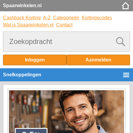
Spaarwinkelen.nl
Cashback Korting
A-Z
Categorieën
Kortingscodes
Wat is Spaarwinkelen.nl
Contact
Inloggen
Aanmelden
Snelkoppelingen