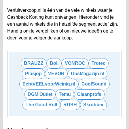
Verfuitverkoop.nl is één van de vele winkels waar je
Cashback Korting kunt ontvangen. Hieronder vind je
een aantal winkels die in hetzelfde segment actief zijn.
Handig om te vergelijken of om nieuwe ideeën op te
doen voor je volgende aankoop.
BRAUZZ
Bol.
VONROC
Trotec
Plusjop
VEVOR
OnsMagazijn.nl
EchtVEELvoorWeinig.nl
CoolSound
DGM Outlet
Temu
Cleanprofs
The Good Roll
RUSH
Skrobber