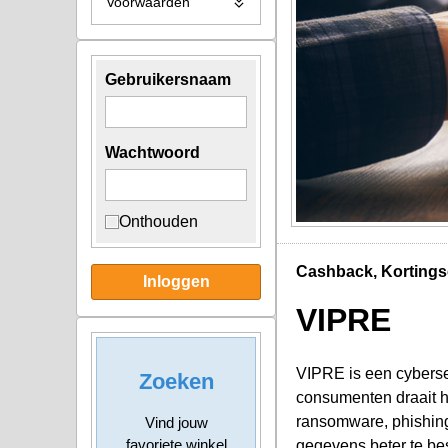
Voorwaarden
Gebruikersnaam
Wachtwoord
Onthouden
Cashback, Kortings
Inloggen
VIPRE
VIPRE is een cyberse
Zoeken
consumenten draait h
ransomware, phishing
Vind jouw
favoriete winkel
gegevens beter te be