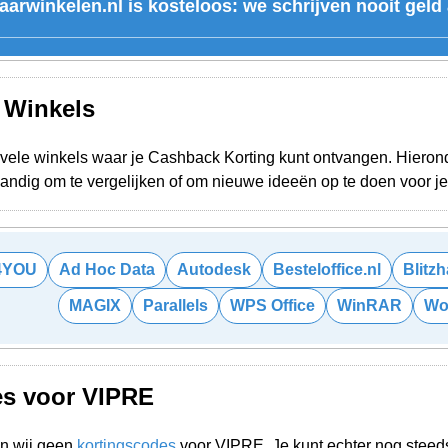
aarwinkelen.nl is kosteloos: we schrijven nooit geld
e Winkels
ele winkels waar je Cashback Korting kunt ontvangen. Hieronde
 Handig om te vergelijken of om nieuwe ideeën op te doen voor 
4YOU
Ad Hoc Data
Autodesk
Besteloffice.nl
Blitz
MAGIX
Parallels
WPS Office
WinRAR
Wo
es voor VIPRE
n wij geen
kortingscodes
voor VIPRE. Je kunt echter nog stee