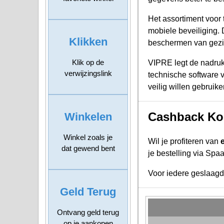
Het assortiment voor 
mobiele beveiliging.
Klikken
beschermen van gezin
Klik op de
VIPRE legt de nadruk
verwijzingslink
technische software v
veilig willen gebruik
Cashback Kor
Winkelen
Winkel zoals je
Wil je profiteren van
dat gewend bent
je bestelling via Spa
Voor iedere geslaag
Geld Terug
Ontvang geld terug
op je aankopen