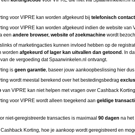
ting voor VIPRE kan worden afgekeurd bij
telefonisch contact
ing voor VIPRE kan worden afgekeurd indien de website van V
ia een
andere browser, website of zoekmachine
wordt bezoch
slinks of marketingacties kunnen invloed hebben op de registr
n worden
afgekeurd of lager kan uitvallen dan getoond
. In d
 van de vergoeding dat Spaarwinkelen.nl ontvangt.
ting is
geen garantie
, baseer jouw aankoopbeslissing hier dus 
ing wordt meestal berekend over het bestedingsbedrag
exclu
e
van VIPRE kan niet helpen met vragen over Cashback Korting, 
ting voor VIPRE wordt alleen toegekend aan
geldige transact
or niet-geregistreerde transacties is maximaal
90 dagen
na het
r Cashback Korting, hoe je aankoop wordt geregistreerd en moge