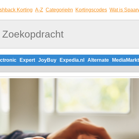
shback Korting
A-Z
Categorieën
Kortingscodes
Wat is Spaar
ctronic
Expert
JoyBuy
Expedia.nl
Alternate
MediaMarkt