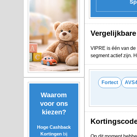
Sp
Vergelijkbar
VIPRE is één van de v
segment actief zijn.
Fortect
AVS
Waarom
voor ons
kiezen?
Kortingscod
Hoge Cashback
Kortingen
bij
Op dit moment hebbe