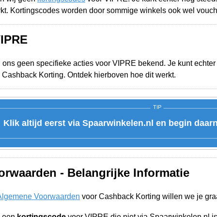
rkt. Kortingscodes worden door sommige winkels ook wel vouc
VIPRE
j ons geen specifieke acties voor VIPRE bekend. Je kunt echter 
 Cashback Korting. Ontdek hierboven hoe dit werkt.
TIP
Klik altijd eerst via Spaarwinkelen.nl en begin daar
rwaarden - Belangrijke Informatie
Algemene Voorwaarden
voor Cashback Korting willen we je gra
n een
kortingscode
voor VIPRE die niet via Spaarwinkelen.nl 