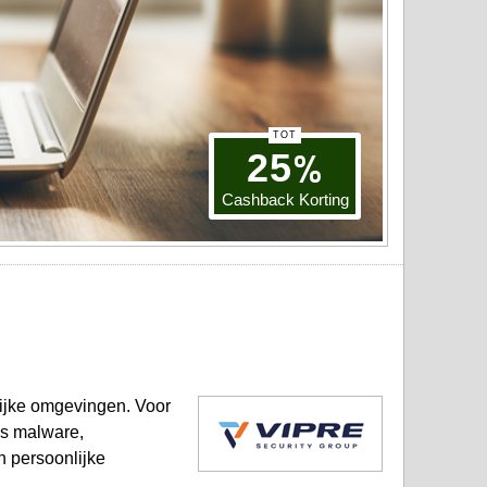
TOT
%
25
Cashback Korting
lijke omgevingen. Voor
ls malware,
n persoonlijke