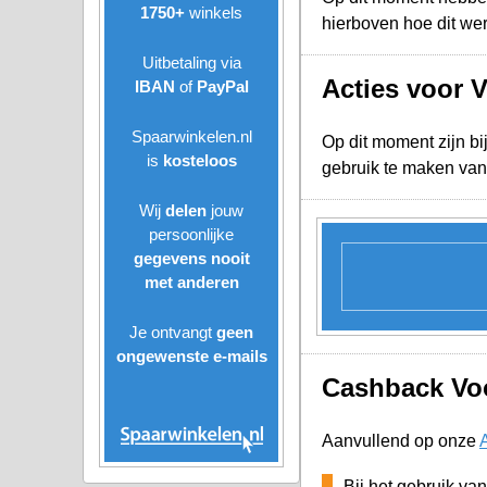
1750+
winkels
hierboven hoe dit we
Uitbetaling via
Acties voor 
IBAN
of
PayPal
Spaarwinkelen.nl
Op dit moment zijn bi
is
kosteloos
gebruik te maken van
Wij
delen
jouw
persoonlijke
gegevens nooit
met anderen
Je ontvangt
geen
ongewenste
e-mails
Cashback Voo
Aanvullend op onze
Bij het gebruik va