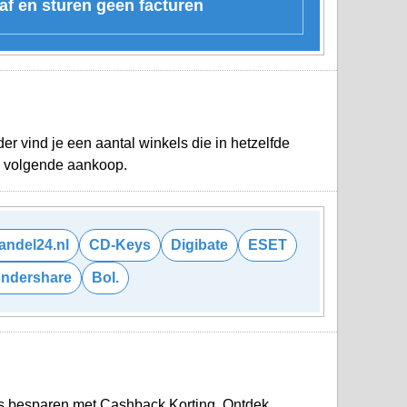
 af en sturen geen facturen
r vind je een aantal winkels die in hetzelfde
je volgende aankoop.
handel24.nl
CD-Keys
Digibate
ESET
ndershare
Bol.
ds besparen met Cashback Korting. Ontdek