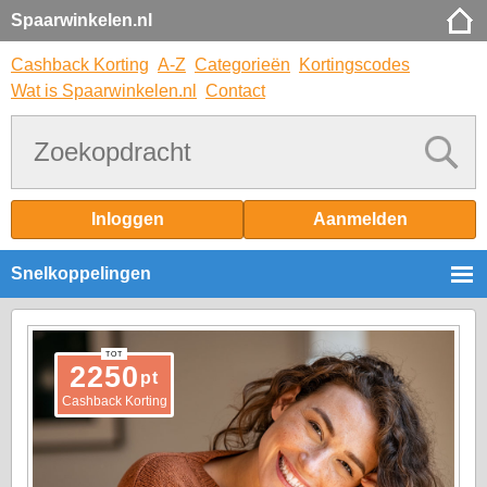
Spaarwinkelen.nl
Cashback Korting
A-Z
Categorieën
Kortingscodes
Wat is Spaarwinkelen.nl
Contact
Inloggen
Aanmelden
Snelkoppelingen
TOT
2250
pt
Cashback Korting