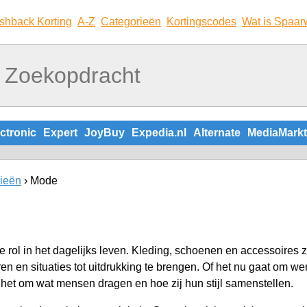
shback Korting
A-Z
Categorieën
Kortingscodes
Wat is Spaar
ctronic
Expert
JoyBuy
Expedia.nl
Alternate
MediaMarkt
ieën
Mode
 rol in het dagelijks leven. Kleding, schoenen en accessoires z
en en situaties tot uitdrukking te brengen. Of het nu gaat om wer
 het om wat mensen dragen en hoe zij hun stijl samenstellen.