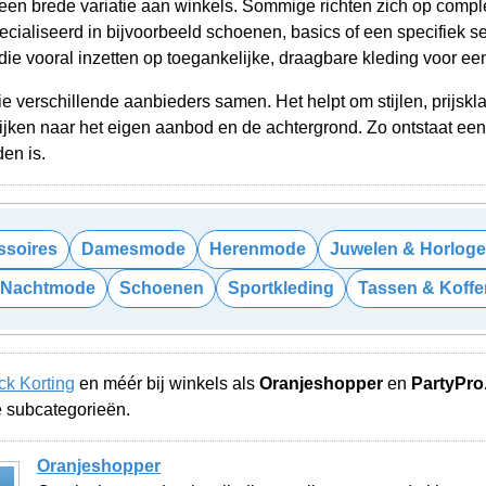
een brede variatie aan winkels. Sommige richten zich op comple
pecialiseerd in bijvoorbeeld schoenen, basics of een specifiek 
die vooral inzetten op toegankelijke, draagbare kleding voor ee
die verschillende aanbieders samen. Het helpt om stijlen, prijs
kijken naar het eigen aanbod en de achtergrond. Zo ontstaat een
en is.
ssoires
Damesmode
Herenmode
Juwelen & Horloge
& Nachtmode
Schoenen
Sportkleding
Tassen & Koffe
k Korting
en méér bij winkels als
Oranjeshopper
en
PartyPro
de subcategorieën.
Oranjeshopper