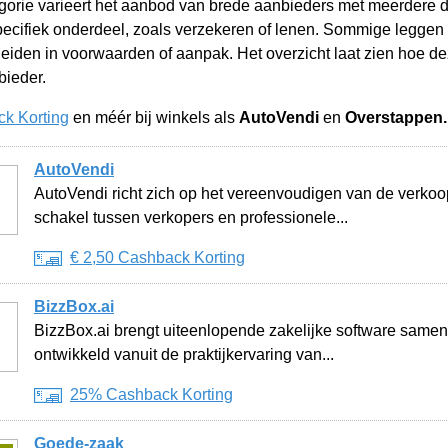
orie varieert het aanbod van brede aanbieders met meerdere di
pecifiek onderdeel, zoals verzekeren of lenen. Sommige leggen 
iden in voorwaarden of aanpak. Het overzicht laat zien hoe dez
bieder.
k Korting
en méér bij winkels als
AutoVendi
en
Overstappen.
AutoVendi
AutoVendi richt zich op het vereenvoudigen van de verkoop 
schakel tussen verkopers en professionele...
€ 2,50 Cashback Korting
BizzBox.ai
BizzBox.ai brengt uiteenlopende zakelijke software samen
ontwikkeld vanuit de praktijkervaring van...
25% Cashback Korting
Goede-zaak