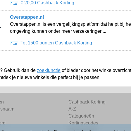
€ 20,00 Cashback Korting
Overstappen.nl
Overstappen.nl is een vergelijkingsplatform dat helpt bij he
omgeving kunnen onder meer verzekeringen...
Tot 1500 punten Cashback Korting
n? Gebruik dan de
zoekfunctie
of blader door het winkeloverzich
ontdek je nieuwe winkels die perfect bij je passen.
en
Cashback Korting
rsnaam
A-Z
Categorieën
ord
Kortingscodes
Wetenswaard