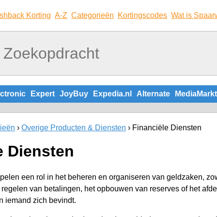
shback Korting
A-Z
Categorieën
Kortingscodes
Wat is Spaar
ctronic
Expert
JoyBuy
Expedia.nl
Alternate
MediaMarkt
ieën
Overige Producten & Diensten
Financiële Diensten
e Diensten
pelen een rol in het beheren en organiseren van geldzaken, zow
 regelen van betalingen, het opbouwen van reserves of het afdek
in iemand zich bevindt.