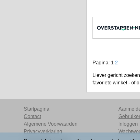
Pagina:
1
2
Liever gericht zoeke
favoriete winkel - of 
Startpagina
Aanmeld
Contact
Gebruike
Algemene Voorwaarden
Inloggen
Privacyverklaring
Wachtwo
Veelgestelde Vragen