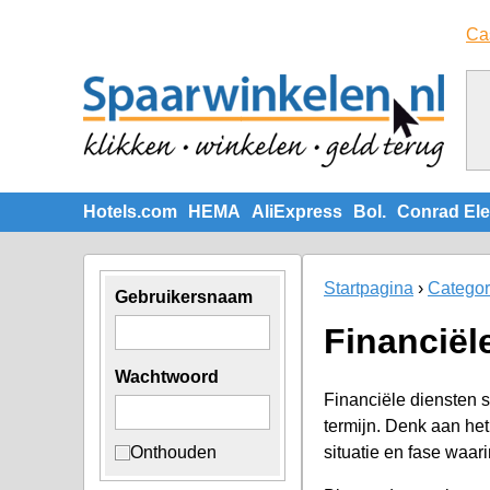
Ca
Hotels.com
HEMA
AliExpress
Bol.
Conrad Ele
Startpagina
Categor
Gebruikersnaam
Financiël
Wachtwoord
Financiële diensten s
termijn. Denk aan het
Onthouden
situatie en fase waar