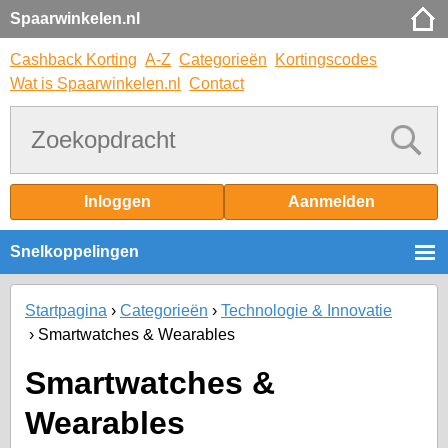
Spaarwinkelen.nl
Cashback Korting
A-Z
Categorieën
Kortingscodes
Wat is Spaarwinkelen.nl
Contact
Inloggen
Aanmelden
Snelkoppelingen
Startpagina
Categorieën
Technologie & Innovatie
Smartwatches & Wearables
Smartwatches &
Wearables