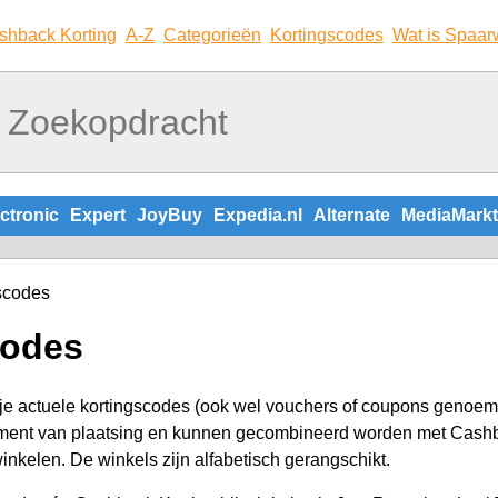
shback Korting
A-Z
Categorieën
Kortingscodes
Wat is Spaar
ctronic
Expert
JoyBuy
Expedia.nl
Alternate
MediaMarkt
scodes
codes
je actuele kortingscodes (ook wel vouchers of coupons genoemd
oment van plaatsing en kunnen gecombineerd worden met Cashbac
winkelen. De winkels zijn alfabetisch gerangschikt.