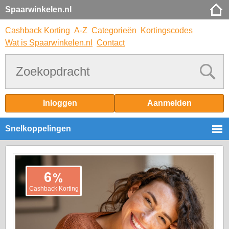
Spaarwinkelen.nl
Cashback Korting
A-Z
Categorieën
Kortingscodes
Wat is Spaarwinkelen.nl
Contact
Inloggen
Aanmelden
Snelkoppelingen
%
6
Cashback Korting