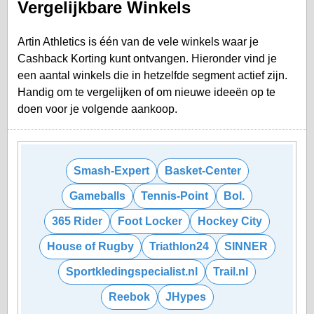
Vergelijkbare Winkels
Artin Athletics is één van de vele winkels waar je
Cashback Korting kunt ontvangen. Hieronder vind je
een aantal winkels die in hetzelfde segment actief zijn.
Handig om te vergelijken of om nieuwe ideeën op te
doen voor je volgende aankoop.
Smash-Expert
Basket-Center
Gameballs
Tennis-Point
Bol.
365 Rider
Foot Locker
Hockey City
House of Rugby
Triathlon24
SINNER
Sportkledingspecialist.nl
Trail.nl
Reebok
JHypes