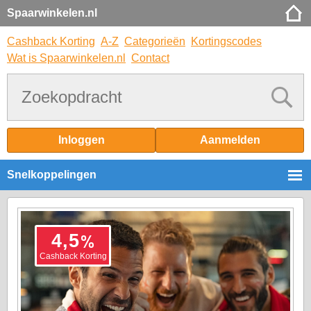
Spaarwinkelen.nl
Cashback Korting
A-Z
Categorieën
Kortingscodes
Wat is Spaarwinkelen.nl
Contact
Inloggen
Aanmelden
Snelkoppelingen
%
4,5
Cashback Korting