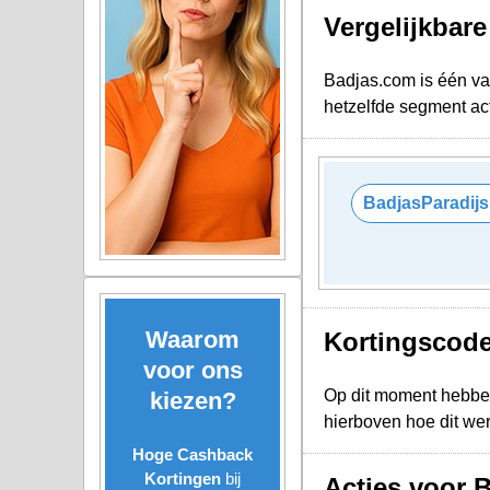
Vergelijkbar
Badjas.com is één va
hetzelfde segment act
BadjasParadijs
Waarom
Kortingscod
voor ons
Op dit moment hebbe
kiezen?
hierboven hoe dit we
Hoge Cashback
Kortingen
bij
Acties voor 