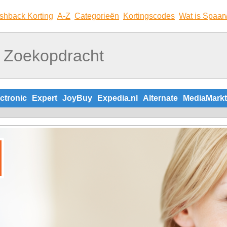
shback Korting
A-Z
Categorieën
Kortingscodes
Wat is Spaar
ctronic
Expert
JoyBuy
Expedia.nl
Alternate
MediaMarkt