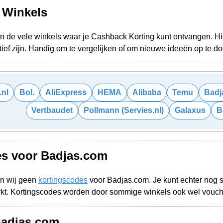
e Winkels
n de vele winkels waar je Cashback Korting kunt ontvangen. Hie
ief zijn. Handig om te vergelijken of om nieuwe ideeën op te d
.nl
Bol.
AliExpress
HEMA
Alibaba
Temu
Badj
Vertbaudet
Pollmann (Servies.nl)
Galaxus
B
es voor Badjas.com
n wij geen
kortingscodes
voor Badjas.com. Je kunt echter nog 
rkt. Kortingscodes worden door sommige winkels ook wel vouc
Badjas.com