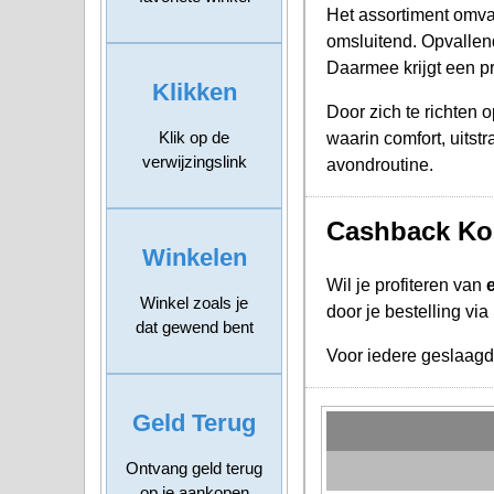
Het assortiment omvat
omsluitend. Opvallen
Daarmee krijgt een pr
Klikken
Door zich te richten 
Klik op de
waarin comfort, uitst
verwijzingslink
avondroutine.
Cashback Kor
Winkelen
Wil je profiteren van
Winkel zoals je
door je bestelling vi
dat gewend bent
Voor iedere geslaag
Geld Terug
Ontvang geld terug
op je aankopen