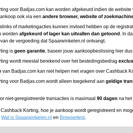
ing voor Badjas.com kan worden afgekeurd indien de website 
aankoop ook via een
andere browser, website of zoekmachin
slinks of marketingacties kunnen invloed hebben op de registr
n worden
afgekeurd of lager kan uitvallen dan getoond
. In d
 van de vergoeding dat Spaarwinkelen.nl ontvangt.
ting is
geen garantie
, baseer jouw aankoopbeslissing hier dus 
ing wordt meestal berekend over het bestedingsbedrag
exclu
e
van Badjas.com kan niet helpen met vragen over Cashback Kort
ing voor Badjas.com wordt alleen toegekend aan
geldige tran
or niet-geregistreerde transacties is maximaal
90 dagen
na het
r Cashback Korting, hoe je aankoop wordt geregistreerd en moge
,
Wat is Spaarwinkelen.nl
en
Browsertest
.