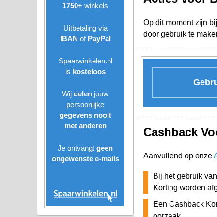
1750+
winkels
Op dit moment zijn bi
Uitbetaling via
door gebruik te make
IBAN
of
PayPal
Spaarwinkelen.nl
is
kosteloos
Gebru
Wij
delen
jouw
persoonlijke
gegevens nooit
met anderen
Cashback Voo
Je ontvangt
geen
Aanvullend op onze
ongewenste
e-mails
Bij het gebruik va
Korting worden af
Een Cashback Kort
oorzaak.