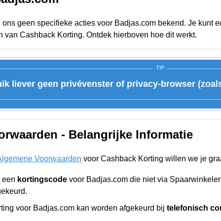
j ons geen specifieke acties voor Badjas.com bekend. Je kunt ec
n van Cashback Korting. Ontdek hierboven hoe dit werkt.
TIP
ik liever geen privévenster of privacy-browser (zoal
rwaarden - Belangrijke Informatie
Algemene Voorwaarden
voor Cashback Korting willen we je gra
n een
kortingscode
voor Badjas.com die niet via Spaarwinkele
gekeurd.
ing voor Badjas.com kan worden afgekeurd bij
telefonisch co