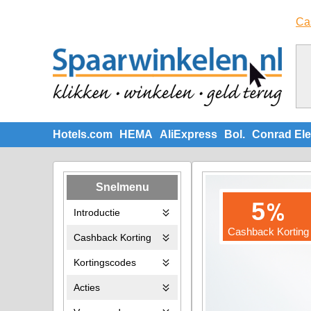
Ca
Hotels.com
HEMA
AliExpress
Bol.
Conrad Ele
Snelmenu
%
5
Introductie
Cashback Korting
Cashback Korting
Kortingscodes
Acties