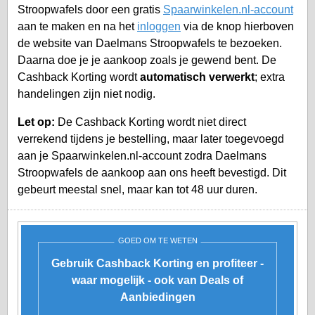
Stroopwafels door een gratis
Spaarwinkelen.nl-account
aan te maken en na het
inloggen
via de knop hierboven
de website van Daelmans Stroopwafels te bezoeken.
Daarna doe je je aankoop zoals je gewend bent. De
Cashback Korting wordt
automatisch verwerkt
; extra
handelingen zijn niet nodig.
Let op:
De Cashback Korting wordt niet direct
verrekend tijdens je bestelling, maar later toegevoegd
aan je
Spaarwinkelen.nl-account
zodra Daelmans
Stroopwafels de aankoop aan ons heeft bevestigd. Dit
gebeurt meestal snel, maar kan tot 48 uur duren.
GOED OM TE WETEN
Gebruik Cashback Korting en profiteer -
waar mogelijk - ook van Deals of
Aanbiedingen