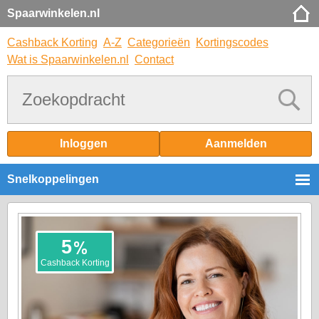
Spaarwinkelen.nl
Cashback Korting
A-Z
Categorieën
Kortingscodes
Wat is Spaarwinkelen.nl
Contact
Inloggen
Aanmelden
Snelkoppelingen
%
5
Cashback Korting