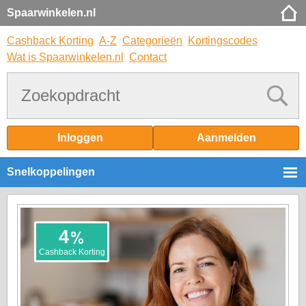
Spaarwinkelen.nl
Cashback Korting
A-Z
Categorieën
Kortingscodes
Wat is Spaarwinkelen.nl
Contact
Inloggen
Aanmelden
Snelkoppelingen
%
4
Cashback Korting