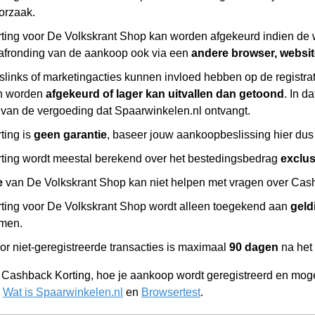
orzaak.
ing voor De Volkskrant Shop kan worden afgekeurd indien de 
afronding van de aankoop ook via een
andere browser, websi
slinks of marketingacties kunnen invloed hebben op de registr
n worden
afgekeurd of lager kan uitvallen dan getoond
. In d
 van de vergoeding dat Spaarwinkelen.nl ontvangt.
ting is
geen garantie
, baseer jouw aankoopbeslissing hier dus 
ing wordt meestal berekend over het bestedingsbedrag
exclu
e
van De Volkskrant Shop kan niet helpen met vragen over Cashb
ing voor De Volkskrant Shop wordt alleen toegekend aan
geld
omen.
or niet-geregistreerde transacties is maximaal
90 dagen
na het
r Cashback Korting, hoe je aankoop wordt geregistreerd en moge
,
Wat is Spaarwinkelen.nl
en
Browsertest
.