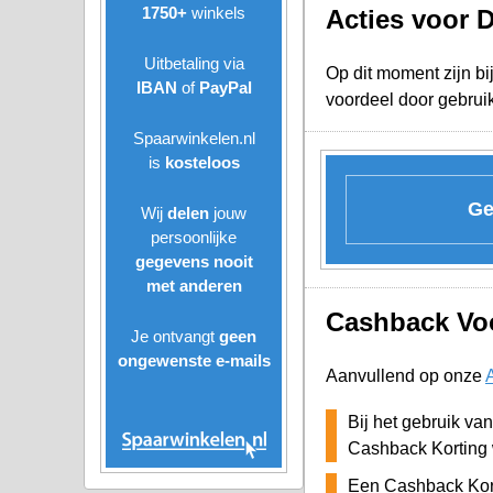
1750+
winkels
Acties voor 
Uitbetaling via
Op dit moment zijn bi
IBAN
of
PayPal
voordeel door gebrui
Spaarwinkelen.nl
is
kosteloos
Ge
Wij
delen
jouw
persoonlijke
gegevens nooit
met anderen
Cashback Voo
Je ontvangt
geen
ongewenste
e-mails
Aanvullend op onze
Bij het gebruik va
Cashback Korting 
Een Cashback Kort