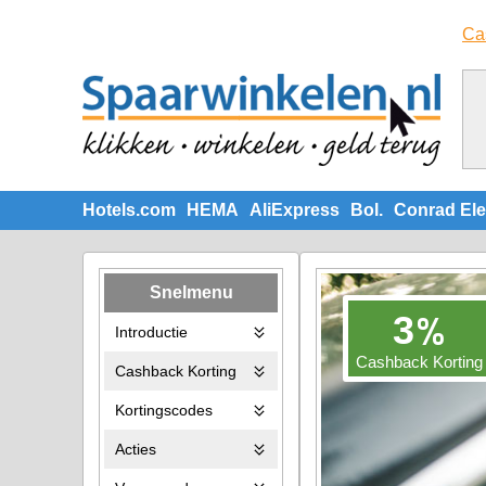
Ca
Hotels.com
HEMA
AliExpress
Bol.
Conrad Ele
Snelmenu
%
3
Introductie
Cashback Korting
Cashback Korting
Kortingscodes
Acties