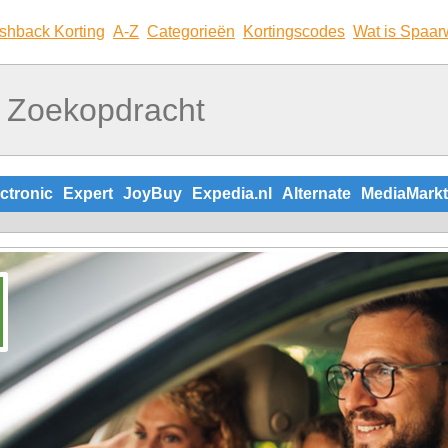
shback Korting
A-Z
Categorieën
Kortingscodes
Wat is Spaar
ctronic
Expert
JoyBuy
Expedia.nl
Alternate
MediaMarkt