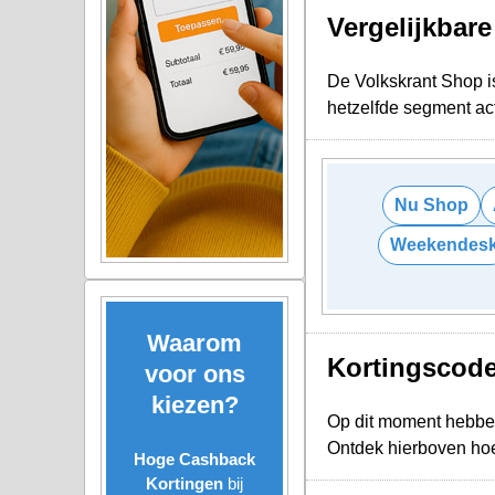
Vergelijkbar
De Volkskrant Shop i
hetzelfde segment act
Nu Shop
Weekendes
Waarom
Kortingscode
voor ons
kiezen?
Op dit moment hebbe
Ontdek hierboven hoe
Hoge Cashback
Kortingen
bij