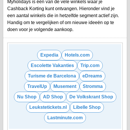
Myholidays is één van de vele winkels waar je
Cashback Korting kunt ontvangen. Hieronder vind je
een aantal winkels die in hetzelfde segment actief zijn.
Handig om te vergelijken of om nieuwe ideeën op te
doen voor je volgende aankoop.
Expedia
Hotels.com
Escolette Vakanties
Trip.com
Turisme de Barcelona
eDreams
TravelUp
Musement
Stromma
Nu Shop
AD Shop
De Volkskrant Shop
Leukstetickets.nl
Libelle Shop
Lastminute.com