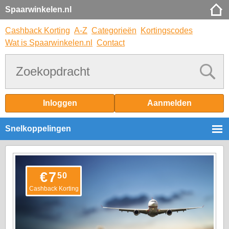
Spaarwinkelen.nl
Cashback Korting
A-Z
Categorieën
Kortingscodes
Wat is Spaarwinkelen.nl
Contact
Inloggen
Aanmelden
Snelkoppelingen
€
7
50
Cashback Korting