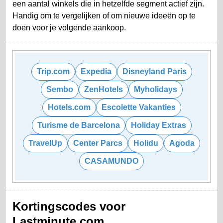
een aantal winkels die in hetzelfde segment actief zijn.
Handig om te vergelijken of om nieuwe ideeën op te
doen voor je volgende aankoop.
Trip.com
Expedia
Disneyland Paris
Sembo
ZenHotels
Myholidays
Hotels.com
Escolette Vakanties
Turisme de Barcelona
Holiday Extras
TravelUp
Center Parcs
Holidu
Agoda
CASAMUNDO
Kortingscodes voor
Lastminute.com