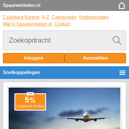
Spaarwinkelen.nl
Cashback Korting
A-Z
Categorieën
Kortingscodes
Wat is Spaarwinkelen.nl
Contact
Inloggen
Aanmelden
Snelkoppelingen
TOT
%
5
Cashback Korting