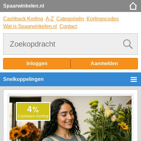
Spaarwinkelen.nl
Cashback Korting
A-Z
Categorieën
Kortingscodes
Wat is Spaarwinkelen.nl
Contact
Inloggen
Aanmelden
Snelkoppelingen
%
4
Cashback Korting