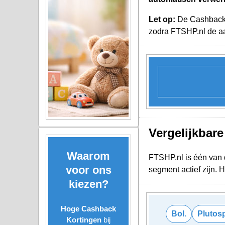
Let op:
De Cashback K
zodra FTSHP.nl de aa
Vergelijkbar
Waarom
FTSHP.nl is één van d
voor ons
segment actief zijn.
kiezen?
Hoge Cashback
Bol.
Plutosp
Kortingen
bij