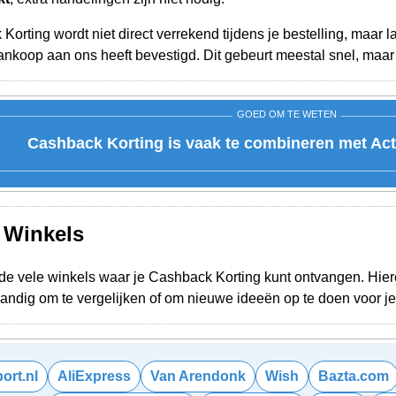
orting wordt niet direct verrekend tijdens je bestelling, maar 
nkoop aan ons heeft bevestigd. Dit gebeurt meestal snel, maar 
GOED OM TE WETEN
Cashback Korting is vaak te combineren met Act
e Winkels
e vele winkels waar je Cashback Korting kunt ontvangen. Hieron
 Handig om te vergelijken of om nieuwe ideeën op te doen voor 
ort.nl
AliExpress
Van Arendonk
Wish
Bazta.com