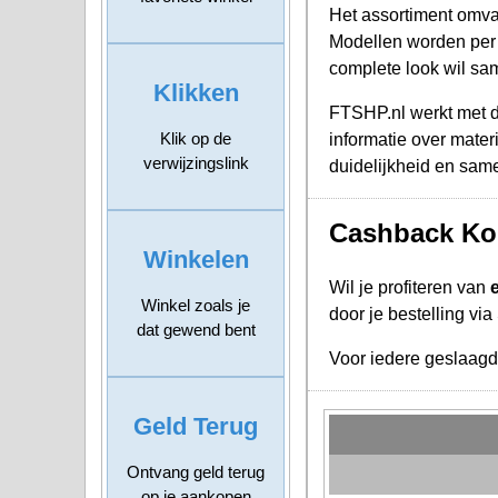
Het assortiment omva
Modellen worden per m
complete look wil sam
Klikken
FTSHP.nl werkt met di
Klik op de
informatie over mater
verwijzingslink
duidelijkheid en sam
Cashback Kor
Winkelen
Wil je profiteren van
Winkel zoals je
door je bestelling vi
dat gewend bent
Voor iedere geslaag
Geld Terug
Ontvang geld terug
op je aankopen