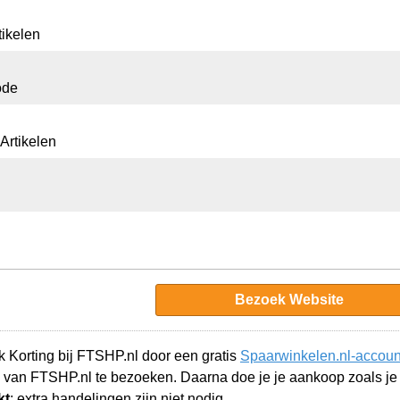
tikelen
ode
Artikelen
Bezoek Website
 Korting bij FTSHP.nl door een gratis
Spaarwinkelen.nl-accoun
 van FTSHP.nl te bezoeken. Daarna doe je je aankoop zoals j
kt
; extra handelingen zijn niet nodig.