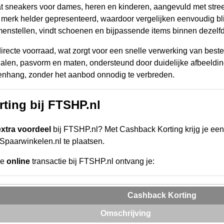
t sneakers voor dames, heren en kinderen, aangevuld met stre
erk helder gepresenteerd, waardoor vergelijken eenvoudig blijf
enstellen, vindt schoenen en bijpassende items binnen dezelfde s
recte voorraad, wat zorgt voor een snelle verwerking van beste
ialen, pasvorm en maten, ondersteund door duidelijke afbeeldin
enhang, zonder het aanbod onnodig te verbreden.
ting bij FTSHP.nl
extra voordeel
bij FTSHP.nl? Met Cashback Korting krijg je ee
a Spaarwinkelen.nl te plaatsen.
de
online
transactie bij FTSHP.nl ontvang je:
Cashback Korting
Omschrijving