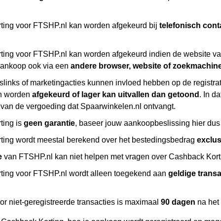
ing voor FTSHP.nl kan worden afgekeurd bij
telefonisch cont
ing voor FTSHP.nl kan worden afgekeurd indien de website va
aankoop ook via een
andere browser, website of zoekmachin
slinks of marketingacties kunnen invloed hebben op de registr
n worden
afgekeurd of lager kan uitvallen dan getoond
. In d
 van de vergoeding dat Spaarwinkelen.nl ontvangt.
ting is
geen garantie
, baseer jouw aankoopbeslissing hier dus 
ing wordt meestal berekend over het bestedingsbedrag
exclu
e
van FTSHP.nl kan niet helpen met vragen over Cashback Kortin
ing voor FTSHP.nl wordt alleen toegekend aan
geldige transa
or niet-geregistreerde transacties is maximaal
90 dagen
na het