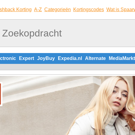
shback Korting
A-Z
Categorieën
Kortingscodes
Wat is Spaar
ctronic
Expert
JoyBuy
Expedia.nl
Alternate
MediaMarkt