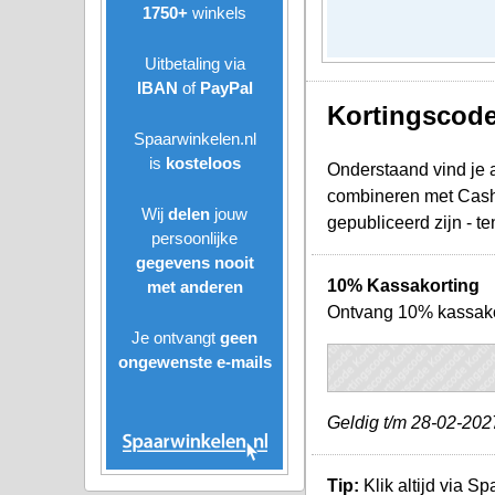
1750+
winkels
Uitbetaling via
IBAN
of
PayPal
Kortingscode
Spaarwinkelen.nl
is
kosteloos
Onderstaand vind je 
combineren met Cashb
Wij
delen
jouw
gepubliceerd zijn - t
persoonlijke
gegevens nooit
10% Kassakorting
met anderen
Ontvang 10% kassakort
Je ontvangt
geen
ongewenste
e-mails
Geldig t/m 28-02-202
Tip:
Klik altijd via S