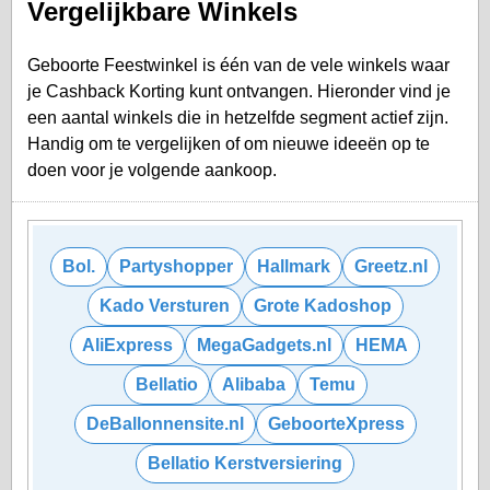
Vergelijkbare Winkels
Geboorte Feestwinkel is één van de vele winkels waar
je Cashback Korting kunt ontvangen. Hieronder vind je
een aantal winkels die in hetzelfde segment actief zijn.
Handig om te vergelijken of om nieuwe ideeën op te
doen voor je volgende aankoop.
Bol.
Partyshopper
Hallmark
Greetz.nl
Kado Versturen
Grote Kadoshop
AliExpress
MegaGadgets.nl
HEMA
Bellatio
Alibaba
Temu
DeBallonnensite.nl
GeboorteXpress
Bellatio Kerstversiering