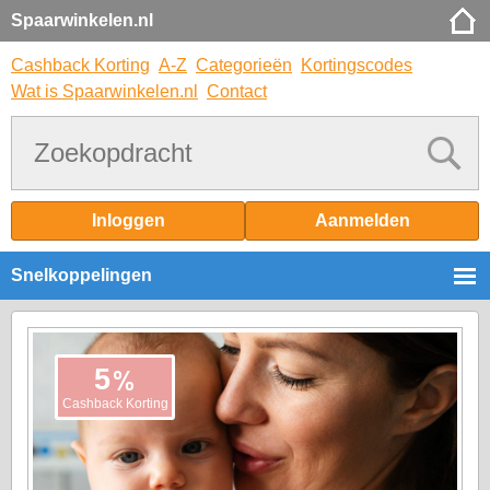
Spaarwinkelen.nl
Cashback Korting
A-Z
Categorieën
Kortingscodes
Wat is Spaarwinkelen.nl
Contact
Inloggen
Aanmelden
Snelkoppelingen
%
5
Cashback Korting