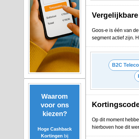
Vergelijkbar
Goos-e is één van de 
segment actief zijn.
B2C Telec
Waarom
Kortingscod
voor ons
kiezen?
Op dit moment hebbe
hierboven hoe dit we
Hoge Cashback
Kortingen
bij