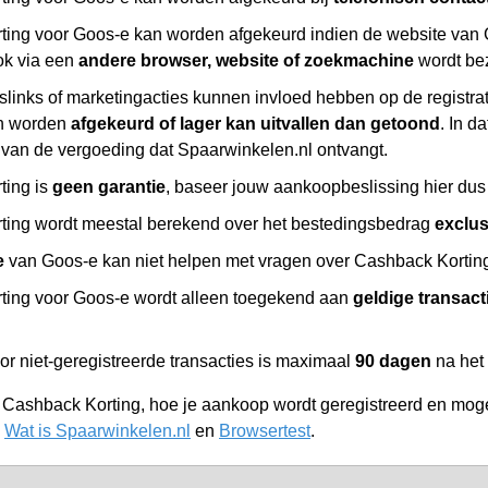
ing voor Goos-e kan worden afgekeurd indien de website van 
ok via een
andere browser, website of zoekmachine
wordt be
slinks of marketingacties kunnen invloed hebben op de registr
n worden
afgekeurd of lager kan uitvallen dan getoond
. In d
 van de vergoeding dat Spaarwinkelen.nl ontvangt.
ting is
geen garantie
, baseer jouw aankoopbeslissing hier dus 
ing wordt meestal berekend over het bestedingsbedrag
exclu
e
van Goos-e kan niet helpen met vragen over Cashback Korting,
ing voor Goos-e wordt alleen toegekend aan
geldige transact
or niet-geregistreerde transacties is maximaal
90 dagen
na het
r Cashback Korting, hoe je aankoop wordt geregistreerd en moge
,
Wat is Spaarwinkelen.nl
en
Browsertest
.