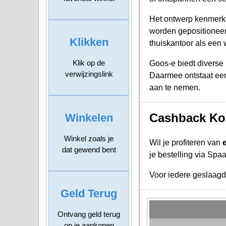
Het ontwerp kenmerkt 
worden gepositioneerd
Klikken
thuiskantoor als een
Klik op de
Goos-e biedt diverse 
verwijzingslink
Daarmee ontstaat een 
aan te nemen.
Cashback Kor
Winkelen
Winkel zoals je
Wil je profiteren van
dat gewend bent
je bestelling via Spa
Voor iedere geslaag
Geld Terug
Ontvang geld terug
op je aankopen