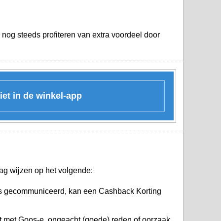
 nog steeds profiteren van extra voordeel door
iet in de winkel-app
ag wijzen op het volgende:
 is gecommuniceerd, kan een Cashback Korting
t
met Goos-e, ongeacht (goede) reden of oorzaak.