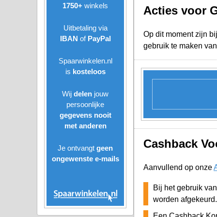
1750+
winkels
Acties voor 
Uitbetaling via
Op dit moment zijn bi
IBAN
of
PayPal
gebruik te maken van
Spaarwinkelen.nl
is
kosteloos
Wij
delen
jouw
persoonlijke
gegevens nooit
met anderen
Cashback Voo
Je ontvangt
geen
ongewenste
e-mails
Aanvullend op onze
Bij het gebruik va
worden afgekeurd.
Een Cashback Kort