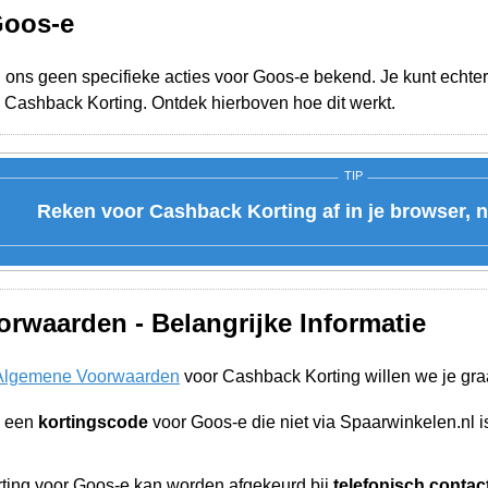
Goos-e
j ons geen specifieke acties voor Goos-e bekend. Je kunt echter
 Cashback Korting. Ontdek hierboven hoe dit werkt.
TIP
Reken voor Cashback Korting af in je browser, n
rwaarden - Belangrijke Informatie
Algemene Voorwaarden
voor Cashback Korting willen we je gra
n een
kortingscode
voor Goos-e die niet via Spaarwinkelen.nl
ing voor Goos-e kan worden afgekeurd bij
telefonisch contac