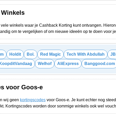
e Winkels
vele winkels waar je Cashback Korting kunt ontvangen. Hieronde
 Handig om te vergelijken of om nieuwe ideeën op te doen voor 
om
Holdit
Bol.
Red Magic
Tech With Abdullah
JB
KoopditVandaag
Welhof
AliExpress
Banggood.com
es voor Goos-e
n wij geen
kortingscodes
voor Goos-e. Je kunt echter nog stee
rkt. Kortingscodes worden door sommige winkels ook wel vouc