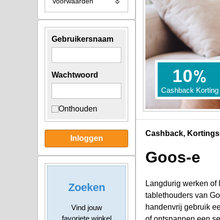
Voorwaarden
Gebruikersnaam
%
10
Wachtwoord
Cashback Korting
Onthouden
Cashback, Kortings
Inloggen
Goos-e
Langdurig werken of 
Zoeken
tablethouders van Goo
handenvrij gebruik e
Vind jouw
favoriete winkel
of ontspannen een se