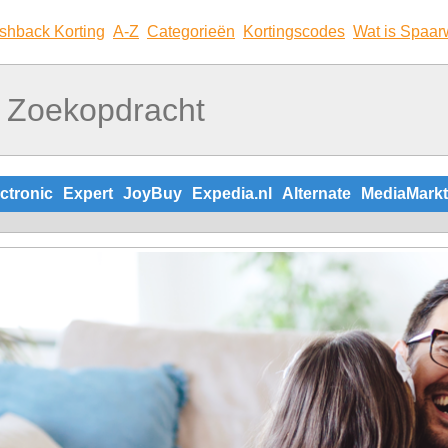
shback Korting
A-Z
Categorieën
Kortingscodes
Wat is Spaar
ctronic
Expert
JoyBuy
Expedia.nl
Alternate
MediaMarkt