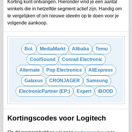
Korting kunt ontvangen. Hieronder vind je een aantal
winkels die in hetzelfde segment actief zijn. Handig om
te vergelijken of om nieuwe ideeën op te doen voor je
volgende aankoop.
Bol.
MediaMarkt
Alibaba
Temu
CoolSound
Conrad Electronic
Alternate
Pop Electronics
AliExpress
Galaxus
CRONJAGER
Samsung
ElectronicPartner (EP:)
Expert
iBOOD
Kortingscodes voor Logitech