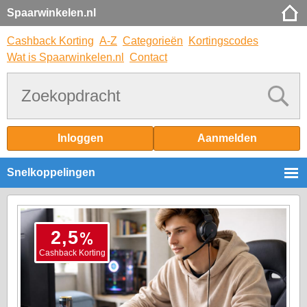
Spaarwinkelen.nl
Cashback Korting
A-Z
Categorieën
Kortingscodes
Wat is Spaarwinkelen.nl
Contact
Inloggen
Aanmelden
Snelkoppelingen
%
2,5
Cashback Korting