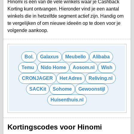
Hinomi is één van de vele winkels waar je Cashback
Korting kunt ontvangen. Hieronder vind je een aantal
winkels die in hetzelfde segment actief zijn. Handig om
te vergelijken of om nieuwe ideeën op te doen voor je
volgende aankoop.
Bol.
Galaxus
Meubello
Alibaba
Temu
Nido Home
Aosom.nl
Wish
CRONJAGER
Het Adres
Reliving.nl
SACKit
Sohome
Gewoonstijl
Huisenthuis.nl
Kortingscodes voor Hinomi