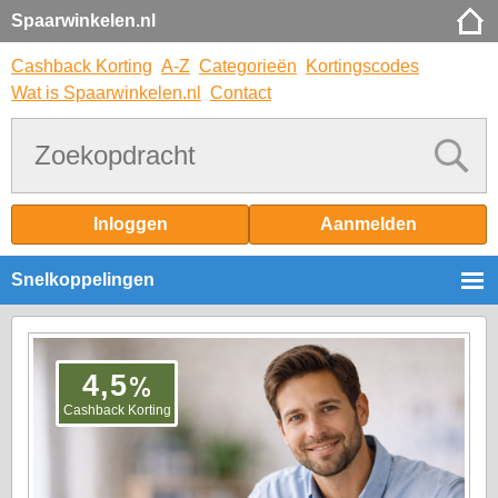
Spaarwinkelen.nl
Cashback Korting
A-Z
Categorieën
Kortingscodes
Wat is Spaarwinkelen.nl
Contact
Inloggen
Aanmelden
Snelkoppelingen
%
4,5
Cashback Korting