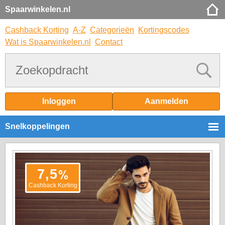
Spaarwinkelen.nl
Cashback Korting
A-Z
Categorieën
Kortingscodes
Wat is Spaarwinkelen.nl
Contact
Inloggen
Aanmelden
Snelkoppelingen
%
7,5
Cashback Korting