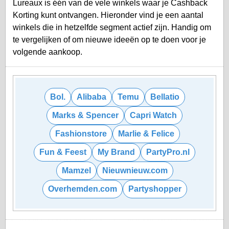
Lureaux is één van de vele winkels waar je Cashback
Korting kunt ontvangen. Hieronder vind je een aantal
winkels die in hetzelfde segment actief zijn. Handig om
te vergelijken of om nieuwe ideeën op te doen voor je
volgende aankoop.
Bol.
Alibaba
Temu
Bellatio
Marks & Spencer
Capri Watch
Fashionstore
Marlie & Felice
Fun & Feest
My Brand
PartyPro.nl
Mamzel
Nieuwnieuw.com
Overhemden.com
Partyshopper