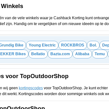
e Winkels
n van de vele winkels waar je Cashback Korting kunt ontvangen
ief zijn. Handig om te vergelijken of om nieuwe ideeën op te d
Grundig Bike
Young Electric
ROCKBROS
Bol.
Dep
LEKKER Bikes
Bellatio
Bazta.com
Alibaba
Temu
es voor TopOutdoorShop
n wij geen
kortingscodes
voor TopOutdoorShop. Je kunt echter
 dit werkt. Kortingscodes worden door sommige winkels ook w
 TopOutdoorShop