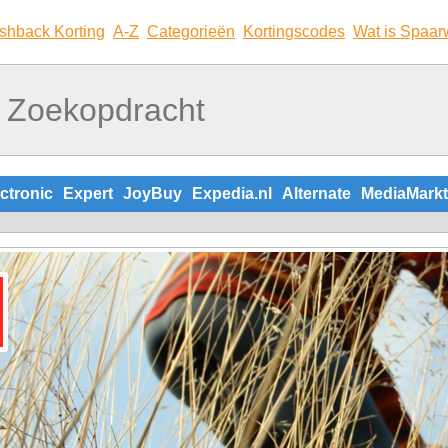
shback Korting
A-Z
Categorieën
Kortingscodes
Wat is Spaar
ctronic
Expert
JoyBuy
Expedia.nl
Alternate
MediaMarkt