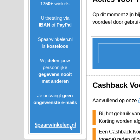
1750+
winkels
Op dit moment zijn bi
Uitbetaling via
voordeel door gebrui
IBAN
of
PayPal
Spaarwinkelen.nl
is
kosteloos
Wij
delen
jouw
persoonlijke
gegevens nooit
met anderen
Cashback Voo
Je ontvangt
geen
Aanvullend op onze
ongewenste
e-mails
Bij het gebruik va
Korting worden af
Een Cashback Kor
(goede) reden of o