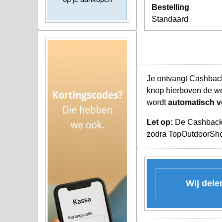
Bestelling
Standaard
Je ontvangt Cashback
knop hierboven de w
wordt
automatisch v
Let op:
De Cashback K
zodra TopOutdoorShop
Wij dele