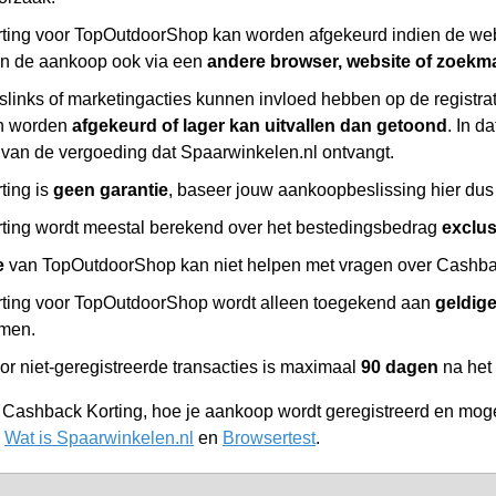
ing voor TopOutdoorShop kan worden afgekeurd indien de web
an de aankoop ook via een
andere browser, website of zoekm
slinks of marketingacties kunnen invloed hebben op de registr
n worden
afgekeurd of lager kan uitvallen dan getoond
. In d
 van de vergoeding dat Spaarwinkelen.nl ontvangt.
ting is
geen garantie
, baseer jouw aankoopbeslissing hier dus 
ing wordt meestal berekend over het bestedingsbedrag
exclu
e
van TopOutdoorShop kan niet helpen met vragen over Cashback
ting voor TopOutdoorShop wordt alleen toegekend aan
geldige
omen.
or niet-geregistreerde transacties is maximaal
90 dagen
na het
r Cashback Korting, hoe je aankoop wordt geregistreerd en moge
,
Wat is Spaarwinkelen.nl
en
Browsertest
.