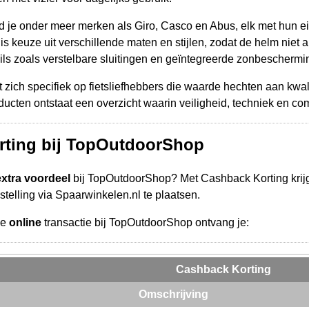
nd je onder meer merken als Giro, Casco en Abus, elk met hun e
s keuze uit verschillende maten en stijlen, zodat de helm niet all
ils zoals verstelbare sluitingen en geïntegreerde zonbeschermin
zich specifiek op fietsliefhebbers die waarde hechten aan kwalit
ducten ontstaat een overzicht waarin veiligheid, techniek en 
rting bij TopOutdoorShop
extra voordeel
bij TopOutdoorShop? Met Cashback Korting krijg
telling via Spaarwinkelen.nl te plaatsen.
de
online
transactie bij TopOutdoorShop ontvang je:
Cashback Korting
Omschrijving