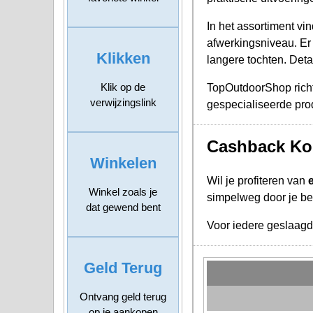
In het assortiment vi
afwerkingsniveau. Er i
Klikken
langere tochten. Deta
Klik op de
TopOutdoorShop richt 
verwijzingslink
gespecialiseerde pro
Cashback Ko
Winkelen
Wil je profiteren van
Winkel zoals je
simpelweg door je bes
dat gewend bent
Voor iedere geslaag
Geld Terug
Ontvang geld terug
op je aankopen