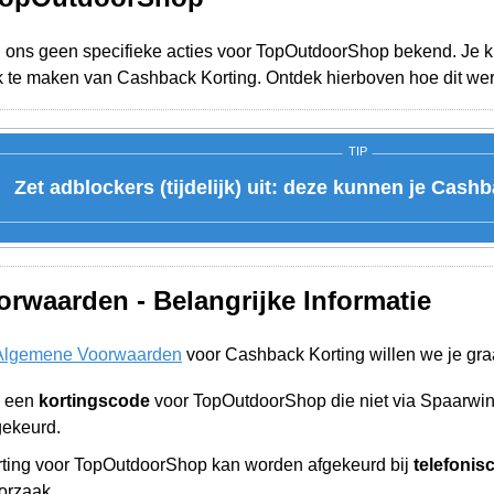
j ons geen specifieke acties voor TopOutdoorShop bekend. Je ku
k te maken van Cashback Korting. Ontdek hierboven hoe dit wer
TIP
Zet adblockers (tijdelijk) uit: deze kunnen je Cash
rwaarden - Belangrijke Informatie
Algemene Voorwaarden
voor Cashback Korting willen we je gra
n een
kortingscode
voor TopOutdoorShop die niet via Spaarwi
gekeurd.
ting voor TopOutdoorShop kan worden afgekeurd bij
telefonis
orzaak.