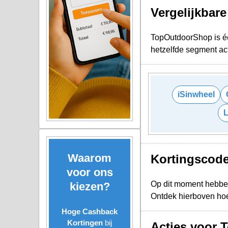
Vergelijkbar
TopOutdoorShop is éé
hetzelfde segment act
iSinwheel
Waarom
Kortingscod
voor ons
Op dit moment hebbe
kiezen?
Ontdek hierboven hoe
Hoge Cashback
Kortingen
bij
Acties voor