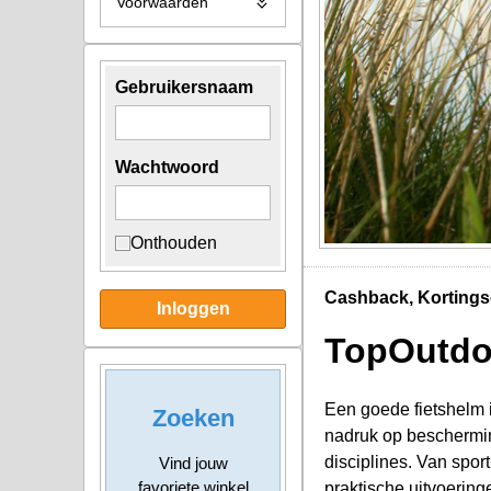
Voorwaarden
Gebruikersnaam
Wachtwoord
Onthouden
Cashback, Kortings
Inloggen
TopOutd
Een goede fietshelm i
Zoeken
nadruk op beschermi
disciplines. Van spor
Vind jouw
favoriete winkel
praktische uitvoering