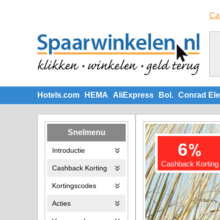
Ca
Hotels.com
HEMA
AliExpress
Bol.
Conrad Ele
Snelmenu
%
6
Introductie
Cashback Korting
Cashback Korting
Kortingscodes
Acties