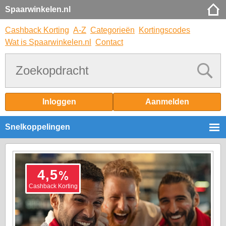
Spaarwinkelen.nl
Cashback Korting
A-Z
Categorieën
Kortingscodes
Wat is Spaarwinkelen.nl
Contact
Inloggen
Aanmelden
Snelkoppelingen
%
4,5
Cashback Korting