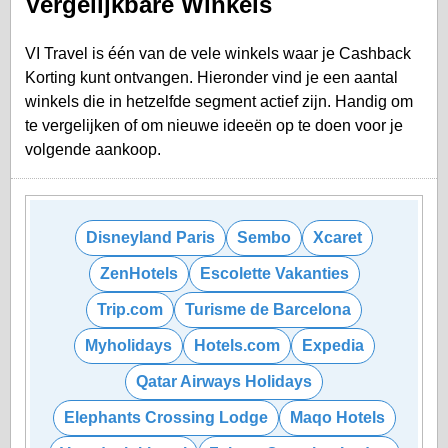
Vergelijkbare Winkels
VI Travel is één van de vele winkels waar je Cashback
Korting kunt ontvangen. Hieronder vind je een aantal
winkels die in hetzelfde segment actief zijn. Handig om
te vergelijken of om nieuwe ideeën op te doen voor je
volgende aankoop.
Disneyland Paris
Sembo
Xcaret
ZenHotels
Escolette Vakanties
Trip.com
Turisme de Barcelona
Myholidays
Hotels.com
Expedia
Qatar Airways Holidays
Elephants Crossing Lodge
Maqo Hotels