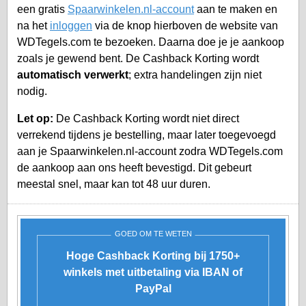
een gratis
Spaarwinkelen.nl-account
aan te maken en
na het
inloggen
via de knop hierboven de website van
WDTegels.com te bezoeken. Daarna doe je je aankoop
zoals je gewend bent. De Cashback Korting wordt
automatisch verwerkt
; extra handelingen zijn niet
nodig.
Let op:
De Cashback Korting wordt niet direct
verrekend tijdens je bestelling, maar later toegevoegd
aan je
Spaarwinkelen.nl-account
zodra WDTegels.com
de aankoop aan ons heeft bevestigd. Dit gebeurt
meestal snel, maar kan tot 48 uur duren.
GOED OM TE WETEN
Hoge Cashback Korting bij 1750+
winkels met uitbetaling via IBAN of
PayPal