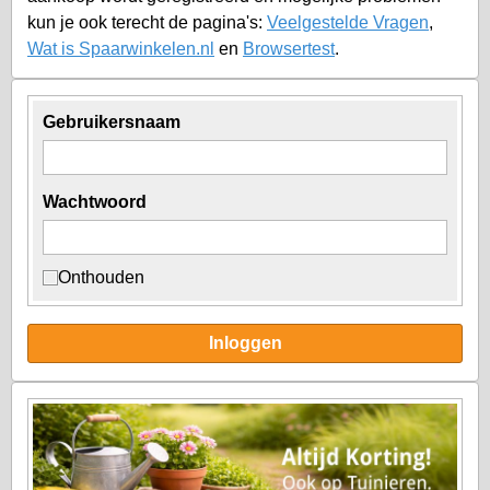
kun je ook terecht de pagina's:
Veelgestelde Vragen
,
Wat is Spaarwinkelen.nl
en
Browsertest
.
Gebruikersnaam
Wachtwoord
Onthouden
Inloggen