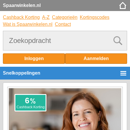
Spaarwinkelen.nl
Cashback Korting
A-Z
Categorieën
Kortingscodes
Wat is Spaarwinkelen.nl
Contact
Inloggen
Aanmelden
Snelkoppelingen
%
6
Cashback Korting