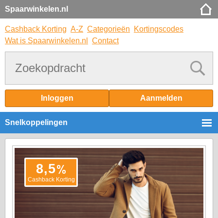
Spaarwinkelen.nl
Cashback Korting
A-Z
Categorieën
Kortingscodes
Wat is Spaarwinkelen.nl
Contact
Inloggen
Aanmelden
Snelkoppelingen
%
8,5
Cashback Korting