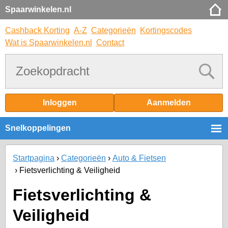
Spaarwinkelen.nl
Cashback Korting
A-Z
Categorieën
Kortingscodes
Wat is Spaarwinkelen.nl
Contact
Inloggen
Aanmelden
Snelkoppelingen
Startpagina
Categorieën
Auto & Fietsen
Fietsverlichting & Veiligheid
Fietsverlichting &
Veiligheid