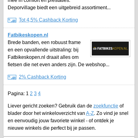
mee in comfort en prestaties.
Deporvillage biedt een uitgebreid assortiment...
Tot 4,5% Cashback Korting
Fatbikeskopen.nl
Brede banden, een robuust frame
en een opvallende uitstraling: bij
Fatbikeskopen.nl draait alles om
fietsen die net even anders zijn. De webshop...
2% Cashback Korting
Pagina:
1
2
3
4
Liever gericht zoeken? Gebruik dan de
zoekfunctie
of
blader door het winkeloverzicht van
A-Z
. Zo vind je snel
en eenvoudig jouw favoriete winkel - of ontdek je
nieuwe winkels die perfect bij je passen.